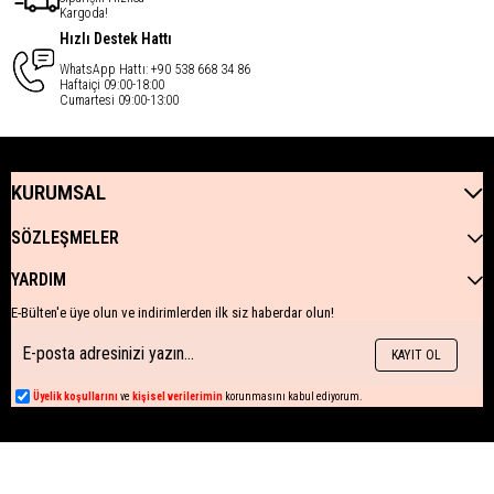
Kargoda!
Hızlı Destek Hattı
WhatsApp Hattı: +90 538 668 34 86
Haftaiçi 09:00-18:00
Cumartesi 09:00-13:00
KURUMSAL
SÖZLEŞMELER
YARDIM
E-Bülten'e üye olun ve indirimlerden ilk siz haberdar olun!
KAYIT OL
Üyelik koşullarını
ve
kişisel verilerimin
korunmasını kabul ediyorum.