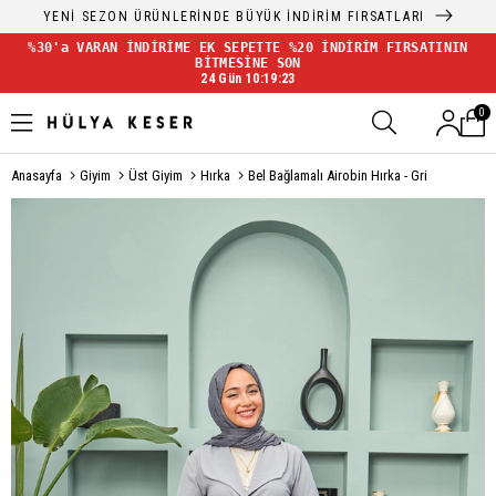
YENİ SEZON ÜRÜNLERİNDE BÜYÜK İNDİRİM FIRSATLARI
%30'a VARAN İNDİRİME EK SEPETTE %20 İNDİRİM FIRSATININ
BİTMESİNE SON
24 Gün 10:19:23
0
Anasayfa
Giyim
Üst Giyim
Hırka
Bel Bağlamalı Airobin Hırka - Gri