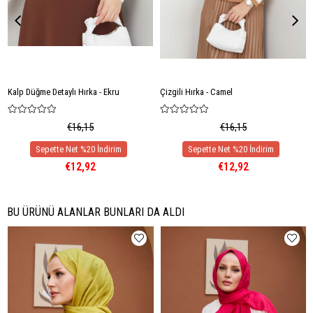
Kalp Düğme Detaylı Hırka - Ekru
Çizgili Hırka - Camel
€16,15
€16,15
€12,92
€12,92
BU ÜRÜNÜ ALANLAR BUNLARI DA ALDI