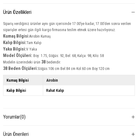
Ürün Özellikleri
Sipariş verdiğiniz ürünler aynı gün içerisinde 17:00’ye kadar, 17:00’den sonra verilen
siparişler ertesi gün ilgili kargo firmasına teslim etmek üzere hazırlıyoruz.
Kumaş Bilgisi
:Airobin Kumaş
Kalıp Bilgisi:
Tam Kalıp
Yaka Bilgisi:
V Yaka
Model Ölçüleri:
Boy: 1.75, Göğüs: 92, Bel: 68, Kalça: 98, Kilo: 58
38
Modelin üzerindeki ürün
bedendir.
38 Beden Ölçüleri:
Göğüs:106 cm Bel:84 cm Kol:60 cm Boy:120 cm
Kumaş Bilgisi
Airobin
Kalıp Bilgisi
Rahat Kalıp
Yorumlar
(0)
Ürün Önerileri