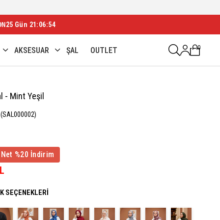
ON
25 Gün 21:06:52
0
AKSESUAR
ŞAL
OUTLET
 - Mint Yeşil
(SAL000002)
 Net %20 İndirim
TL
NK SEÇENEKLERI