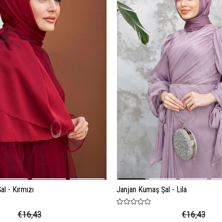
l - Kırmızı
Janjan Kumaş Şal - Lila
€16,43
€16,43