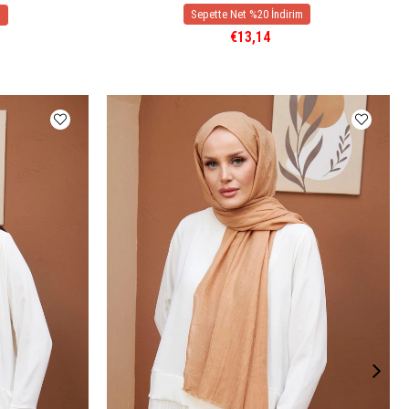
€13,14