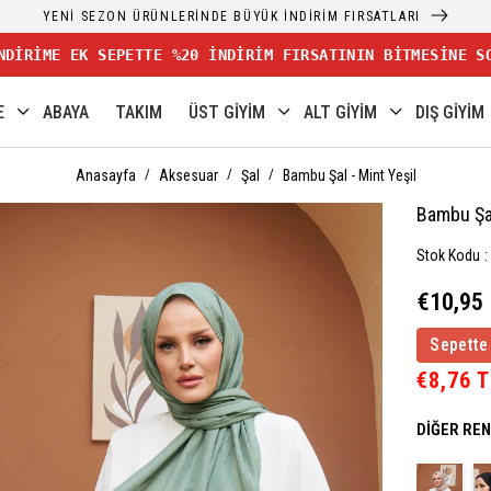
YENİ SEZON ÜRÜNLERİNDE BÜYÜK İNDİRİM FIRSATLARI
NDİRİME EK SEPETTE %20 İNDİRİM FIRSATININ BİTMESİNE S
E
ABAYA
TAKIM
ÜST GİYİM
ALT GİYİM
DIŞ GİYİM
Anasayfa
Aksesuar
Şal
Bambu Şal - Mint Yeşil
Bambu Şal
Stok Kodu
€10,95
Sepette
€8,76 
DIĞER RE