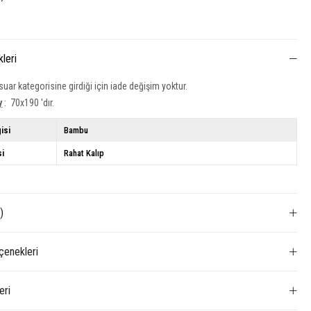
kleri
uar kategorisine girdiği için iade değişim yoktur.
y
: 70x190 'dır.
isi
Bambu
si
Rahat Kalıp
)
enekleri
eri