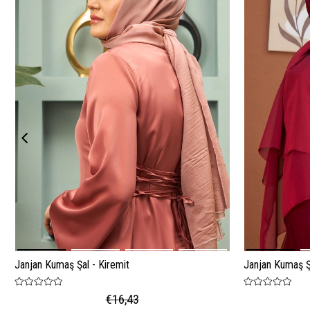
Janjan Kumaş Şal - Kiremit
Janjan Kumaş Şa
€16,43