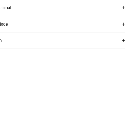
slimat
 İade
m