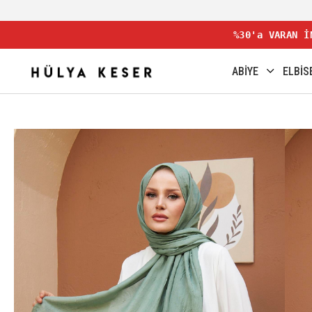
%30'a VARAN İ
ABİYE
ELBİS