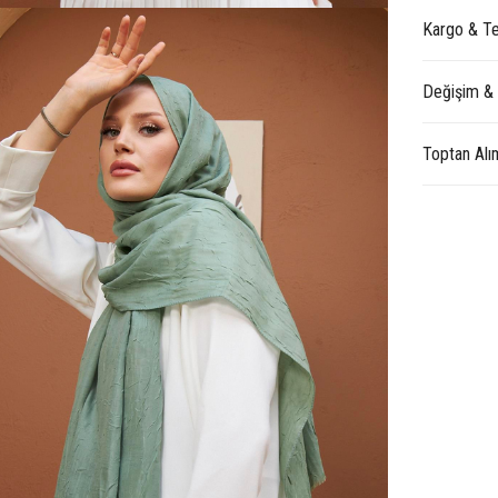
Kargo & Te
Değişim &
Toptan Alı