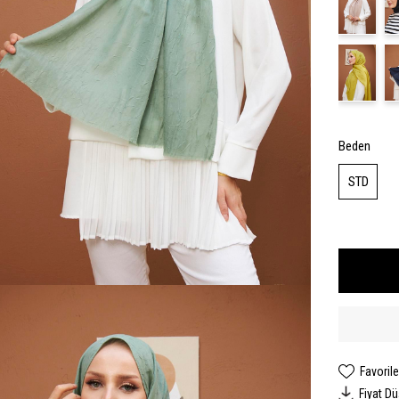
Beden
STD
Favorile
Fiyat D