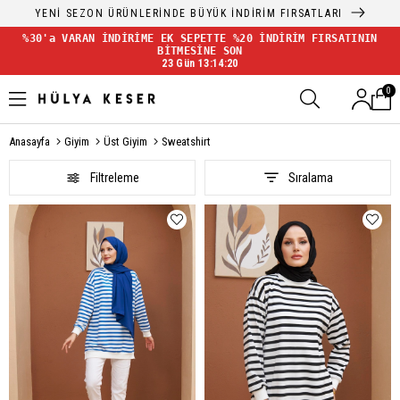
YENİ SEZON ÜRÜNLERİNDE BÜYÜK İNDİRİM FIRSATLARI
%30'a VARAN İNDİRİME EK SEPETTE %20 İNDİRİM FIRSATININ
BİTMESİNE SON
23 Gün 13:14:20
0
Anasayfa
Giyim
Üst Giyim
Sweatshirt
Filtreleme
Sıralama