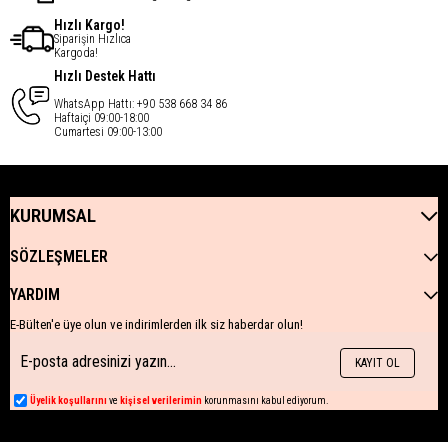
Hızlı Kargo!
Siparişin Hızlıca
Kargoda!
Hızlı Destek Hattı
WhatsApp Hattı: +90 538 668 34 86
Haftaiçi 09:00-18:00
Cumartesi 09:00-13:00
KURUMSAL
SÖZLEŞMELER
YARDIM
E-Bülten'e üye olun ve indirimlerden ilk siz haberdar olun!
KAYIT OL
Üyelik koşullarını
ve
kişisel verilerimin
korunmasını kabul ediyorum.