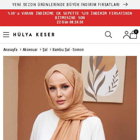
YENİ SEZON ÜRÜNLERİNDE BÜYÜK İNDİRİM FIRSATLARI
%30'a VARAN İNDİRİME EK SEPETTE %20 İNDİRİM FIRSATININ
BİTMESİNE SON
22 Gün 08:24:30
0
Anasayfa
Aksesuar
Şal
Bambu Şal - Somon