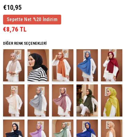
€10,95
Sepette Net %20 İndirim
€8,76 TL
DIĞER RENK SEÇENEKLERI