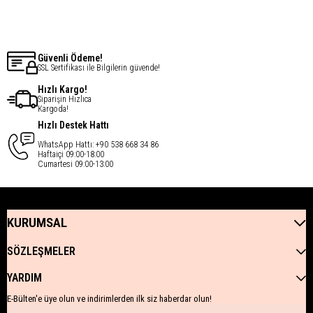
€8,76
€8,76
Güvenli Ödeme!
SSL Sertifikası ile Bilgilerin güvende!
Hızlı Kargo!
Siparişin Hızlıca
Kargoda!
Hızlı Destek Hattı
WhatsApp Hattı: +90 538 668 34 86
Haftaiçi 09:00-18:00
Cumartesi 09:00-13:00
KURUMSAL
SÖZLEŞMELER
YARDIM
E-Bülten'e üye olun ve indirimlerden ilk siz haberdar olun!