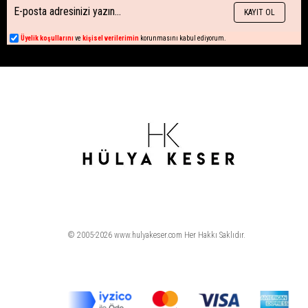
KAYIT OL
Üyelik koşullarını
ve
kişisel verilerimin
korunmasını kabul ediyorum.
© 2005-2026 www.hulyakeser.com Her Hakkı Saklıdır.