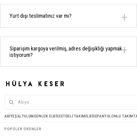
Yurt dışı teslimatınız var mı?
Siparişim kargoya verilmiş, adres değişikliği yapmak
istiyorum?
Ürünlerimi kaç günde kargoya veriyorsunuz?
ABIYE
ŞAL
TULUM
GÜNLÜK ELBISE
ETEKLI TAKIM
ELBISE
PANTOLONLU TAKIM
T
Ürünüm hatalı veya zarar görmüş bir şekilde geldi ne
yapmalıyım?
POPÜLER ÜRÜNLER