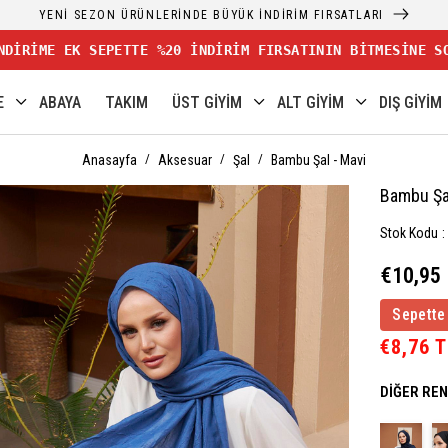
YENİ SEZON ÜRÜNLERİNDE BÜYÜK İNDİRİM FIRSATLARI
NDİRİME EK SEPETTE %20 İNDİRİM FIRSATININ BİTMESİNE S
E
ABAYA
TAKIM
ÜST GİYİM
ALT GİYİM
DIŞ GİYİM
Anasayfa
Aksesuar
Şal
Bambu Şal - Mavi
Bambu Şa
Stok Kodu
€10,95
Sepette
€8,76 
DIĞER RE