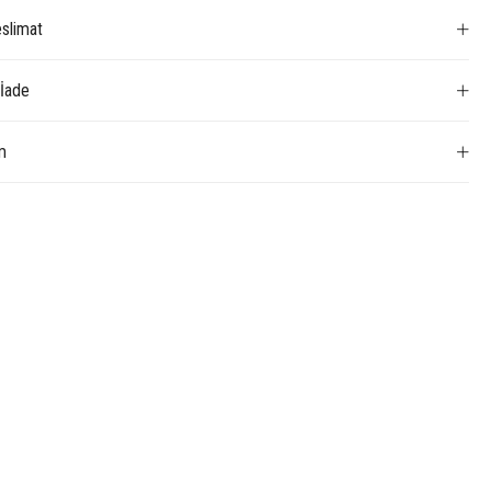
slimat
 İade
m