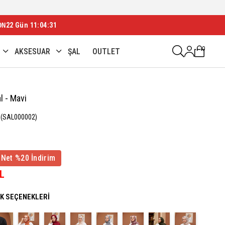
ON
22 Gün 11:04:29
0
AKSESUAR
ŞAL
OUTLET
l - Mavi
(SAL000002)
 Net %20 İndirim
TL
NK SEÇENEKLERI