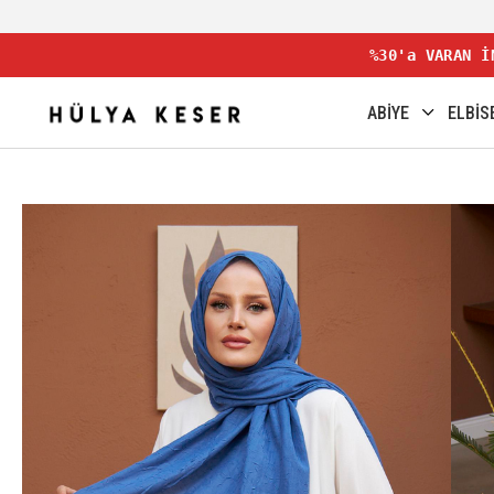
%30'a VARAN İ
ABİYE
ELBİS