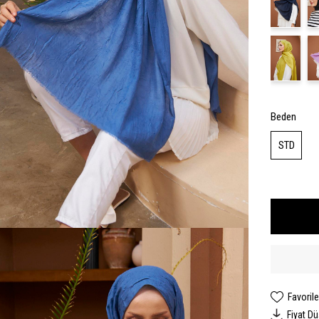
Beden
STD
Favorile
Fiyat D