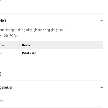
kleri
uar kategorisine girdiği için iade değişim yoktur.
y
: 70x190 'dır.
isi
Bambu
si
Rahat Kalıp
)
enekleri
eri