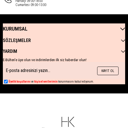
Haftaiçi 09:00-18:00
Cumartesi 09:00-13:00
KURUMSAL
SÖZLEŞMELER
YARDIM
E-Bülten'e üye olun ve indirimlerden ilk siz haberdar olun!
KAYIT OL
Üyelik koşullarını
ve
kişisel verilerimin
korunmasını kabul ediyorum.