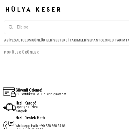
Janjan Kumaş Şal - Gri
Janjan Kumaş Şal - Beyaz
ABIYE
ŞAL
TULUM
GÜNLÜK ELBISE
ETEKLI TAKIM
ELBISE
PANTOLONLU TAKIM
T
€16,43
€16,43
POPÜLER ÜRÜNLER
€13,14
€13,14
Güvenli Ödeme!
SSL Sertifikası ile Bilgilerin güvende!
Hızlı Kargo!
Siparişin Hızlıca
Kargoda!
Hızlı Destek Hattı
WhatsApp Hattı: +90 538 668 34 86