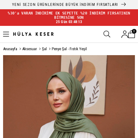
YENİ SEZON ÜRÜNLERİNDE BÜYÜK İNDİRİM FIRSATLARI
%30'a VARAN İNDİRİME EK SEPETTE %20 İNDİRİM FIRSATININ
BİTMESİNE SON
25 Gün 03:48:12
0
Anasayfa
Aksesuar
Şal
Penye Şal - Fıstık Yeşil