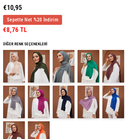
€10,95
Sepette Net %20 İndirim
€8,76 TL
DIĞER RENK SEÇENEKLERI