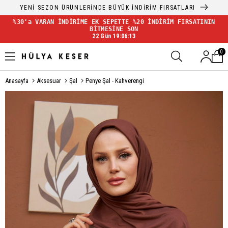
YENİ SEZON ÜRÜNLERİNDE BÜYÜK İNDİRİM FIRSATLARI
%30'a VARAN İNDİRİME EK SEPETTE %20 İNDİRİM FIRSATININ
BİTMESİNE SON
22 Gün 19:06:13
0
Anasayfa
Aksesuar
Şal
Penye Şal - Kahverengi