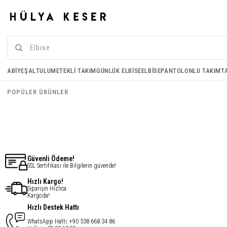
Bambu Şal - Saks Mavi
Bambu Şal - Bordo
ABIYE
ŞAL
TULUM
ETEKLI TAKIM
GÜNLÜK ELBISE
ELBISE
PANTOLONLU TAKIM
T
€10,95
€10,95
POPÜLER ÜRÜNLER
€8,76
€8,76
Güvenli Ödeme!
SSL Sertifikası ile Bilgilerin güvende!
Hızlı Kargo!
Siparişin Hızlıca
Kargoda!
Hızlı Destek Hattı
WhatsApp Hattı: +90 538 668 34 86