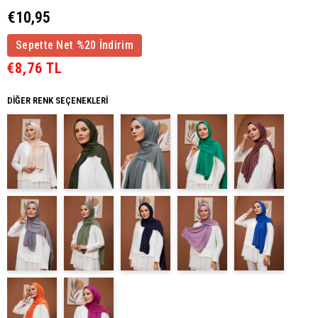
€10,95
Sepette Net %20 İndirim
€8,76 TL
DIĞER RENK SEÇENEKLERI