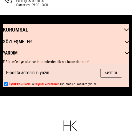
Haftaiçi 09:00-18:00
Cumartesi 09:00-13:00
KURUMSAL
SÖZLEŞMELER
YARDIM
E-Bülten'e üye olun ve indirimlerden ilk siz haberdar olun!
KAYIT OL
Üyelik koşullarını
ve
kişisel verilerimin
korunmasını kabul ediyorum.