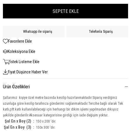
Whatsapp ile sipariş
Telefonla Sipariş
Favorilere Ekle
Koleksiyona Ekle
İstek Listeme Ekle
Fiyat Düşünce Haber Ver
Ürün Özellikleri
Şallarımız kişiye özel metre bazında kesilip hazırlanmaktadır.Sipariş verdiğiniz
uzunluğa göre kesilip tarafınıza gönderimi sağlanmaktadır.Tercihe bağlı olarak Tek
katlı,çift katlı kullanılabileceği için herhangi bir dikim işlemi yapılmadan dikişsiz
şekilde gönderilir.Aksesuar kategorisine girdiği için iade değişim yoktur.
Şal En x Boy (2) :
150 x 200 'dır.
Şal En x Boy
(3) :
150x 300 'dır.