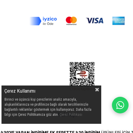
Çerez Kullanımı
Birinci ve üçüncü kişi çerezlerini analiz amacıyla,
alışkanlıklarınıza ve profilinize bağlı olarak tercihlerinizle
bağlantılı reklamlar göstermek için kullanıyoruz. Daha fazla
bilgi için Çerez Politikamıza göz atın.
Çerez Politikası
E VARAN İNDİRİME EK SEPETTE %20 İNDİRİM
ÜRÜNLERİ İÇİN TIKLAY