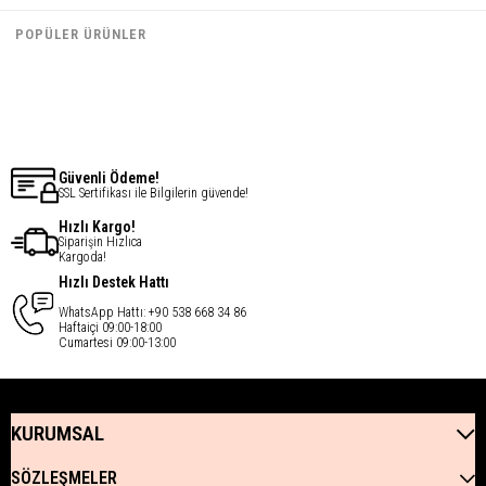
€10,95
€10,95
POPÜLER ÜRÜNLER
€8,76
€8,76
Güvenli Ödeme!
SSL Sertifikası ile Bilgilerin güvende!
Hızlı Kargo!
Siparişin Hızlıca
Kargoda!
Hızlı Destek Hattı
WhatsApp Hattı: +90 538 668 34 86
Haftaiçi 09:00-18:00
Cumartesi 09:00-13:00
KURUMSAL
SÖZLEŞMELER