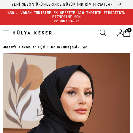
YENİ SEZON ÜRÜNLERİNDE BÜYÜK İNDİRİM FIRSATLARI
%30'a VARAN İNDİRİME EK SEPETTE %20 İNDİRİM FIRSATININ
BİTMESİNE SON
22 Gün 13:49:22
0
Anasayfa
Aksesuar
Şal
Janjan Kumaş Şal - Siyah