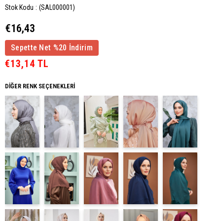
Stok Kodu
(SAL000001)
€16,43
Sepette Net %20 İndirim
€13,14 TL
DIĞER RENK SEÇENEKLERI