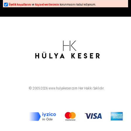
Üyelik koşullarını
ve
kişisel verilerimin
korunmasını kabul ediyorum.
© 2005-2026 www.hulyakeser.com Her Hakkı Saklıdır.