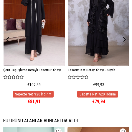
Şerit Taş İşleme Detaylı Tesettür Abaya - Siyah
Tasarım Kat Detay Abaya - Siyah
€102,39
€99,93
€81,91
€79,94
BU ÜRÜNÜ ALANLAR BUNLARI DA ALDI