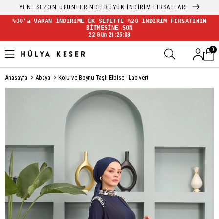
YENİ SEZON ÜRÜNLERİNDE BÜYÜK İNDİRİM FIRSATLARI
%30'a VARAN İNDİRİME EK SEPETTE %20 İNDİRİM FIRSATININ
BİTMESİNE SON
22 Gün 21:25:03
0
Anasayfa
Abaya
Kolu ve Boynu Taşlı Elbise - Lacivert