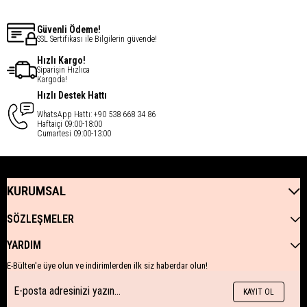
Güvenli Ödeme!
SSL Sertifikası ile Bilgilerin güvende!
Hızlı Kargo!
Siparişin Hızlıca
Kargoda!
Hızlı Destek Hattı
WhatsApp Hattı: +90 538 668 34 86
Haftaiçi 09:00-18:00
Cumartesi 09:00-13:00
KURUMSAL
SÖZLEŞMELER
YARDIM
E-Bülten'e üye olun ve indirimlerden ilk siz haberdar olun!
KAYIT OL