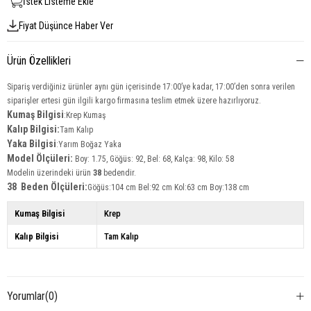
İstek Listeme Ekle
Fiyat Düşünce Haber Ver
Ürün Özellikleri
Sipariş verdiğiniz ürünler aynı gün içerisinde 17:00’ye kadar, 17:00’den sonra verilen
siparişler ertesi gün ilgili kargo firmasına teslim etmek üzere hazırlıyoruz.
Kumaş Bilgisi
:Krep Kumaş
Kalıp Bilgisi:
Tam Kalıp
Yaka
Bilgisi
:Yarım Boğaz Yaka
Model Ölçüleri:
Boy: 1.75, Göğüs: 92, Bel: 68, Kalça: 98, Kilo: 58
Modelin üzerindeki ürün
38
bedendir.
38 Beden Ölçüleri:
Göğüs:104 cm Bel:92 cm Kol:63 cm Boy:138 cm
Kumaş Bilgisi
Krep
Kalıp Bilgisi
Tam Kalıp
Yorumlar
(0)