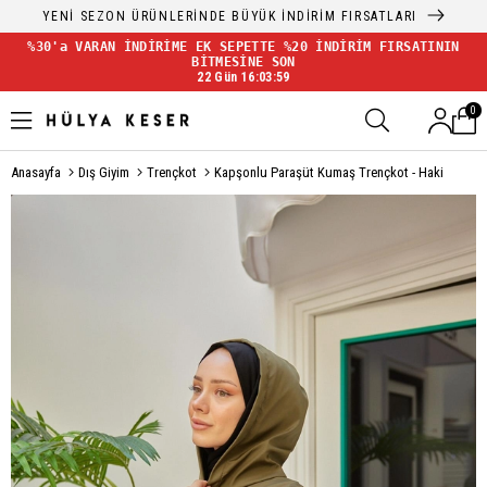
YENİ SEZON ÜRÜNLERİNDE BÜYÜK İNDİRİM FIRSATLARI
%30'a VARAN İNDİRİME EK SEPETTE %20 İNDİRİM FIRSATININ
BİTMESİNE SON
22 Gün 16:03:58
0
Anasayfa
Dış Giyim
Trençkot
Kapşonlu Paraşüt Kumaş Trençkot - Haki