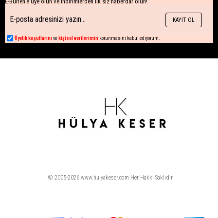
E-Bülten'e üye olun ve indirimlerden ilk siz haberdar olun!
KAYIT OL
Üyelik koşullarını
ve
kişisel verilerimin
korunmasını kabul ediyorum.
© 2005-2026 www.hulyakeser.com Her Hakkı Saklıdır.