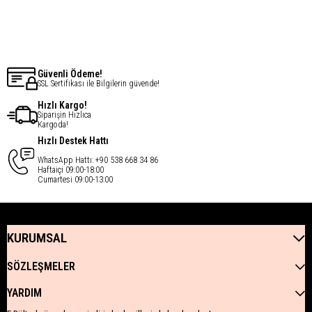
€8,76
€13,14
Güvenli Ödeme!
SSL Sertifikası ile Bilgilerin güvende!
Hızlı Kargo!
Siparişin Hızlıca
Kargoda!
Hızlı Destek Hattı
WhatsApp Hattı: +90 538 668 34 86
Haftaiçi 09:00-18:00
Cumartesi 09:00-13:00
KURUMSAL
SÖZLEŞMELER
YARDIM