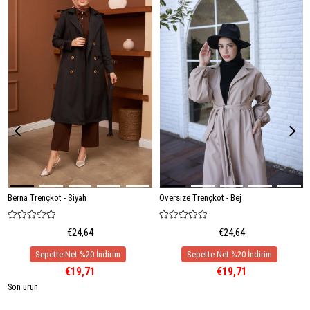
Berna Trençkot - Siyah
Oversize Trençkot - Bej
€24,64
€24,64
€19,71
€19,71
Son ürün