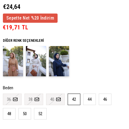
€24,64
Sepette Net %20 İndirim
€19,71 TL
DIĞER RENK SEÇENEKLERI
Beden
36
38
40
42
44
46
48
50
52