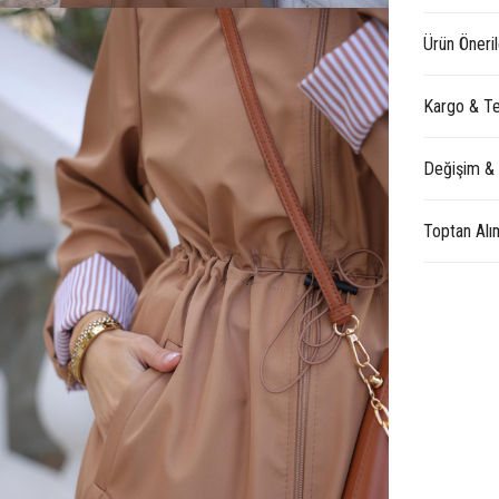
Ürün Öneril
Kargo & Te
Değişim &
Toptan Alı