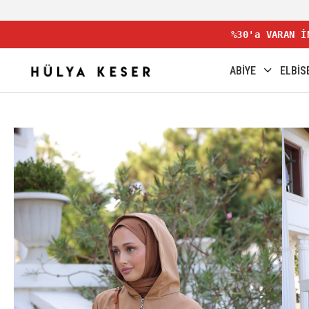
%30'a VARAN İ
ABİYE
ELBİS