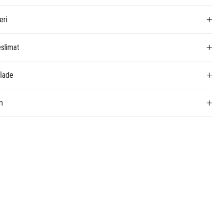
eri
slimat
 İade
m