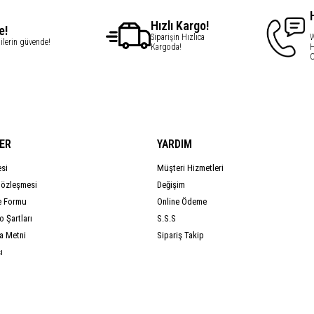
Hızlı Kargo!
e!
Siparişin Hızlıca
W
gilerin güvende!
Kargoda!
H
C
ER
YARDIM
esi
Müşteri Hizmetleri
Sözleşmesi
Değişim
e Formu
Online Ödeme
 Şartları
S.S.S
a Metni
Sipariş Takip
ı