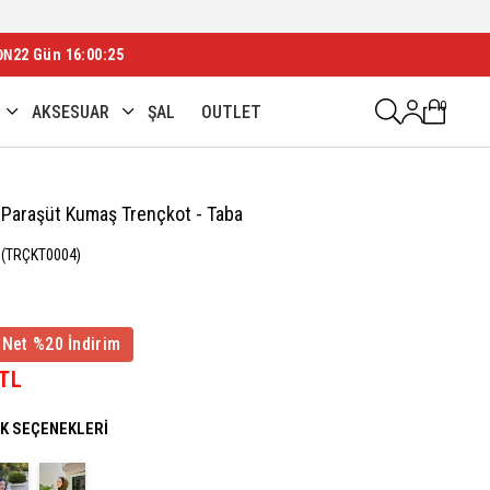
ON
22 Gün 16:00:24
0
AKSESUAR
ŞAL
OUTLET
 Paraşüt Kumaş Trençkot - Taba
(TRÇKT0004)
 Net %20 İndirim
 TL
NK SEÇENEKLERI