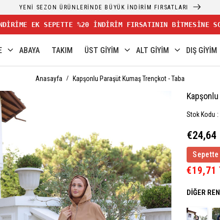
YENİ SEZON ÜRÜNLERİNDE BÜYÜK İNDİRİM FIRSATLARI
NDİRİME EK SEPETTE %20 İNDİRİM FIRSATININ BİTMESİNE S
E
ABAYA
TAKIM
ÜST GİYİM
ALT GİYİM
DIŞ GİYİM
Anasayfa
Kapşonlu Paraşüt Kumaş Trençkot - Taba
Kapşonlu
Stok Kodu
€24,64
Sepette
€19,71
DIĞER RE