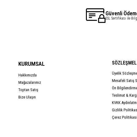
Güvenli Ödem
SSL Sertifikası ile Bil
SÖZLEŞMEL
KURUMSAL
Üyelik Sözleşm
Hakkımızda
Mesafeli Satış 
Mağazalarımız
Ön Bilgilendirm
Toptan Satış
Teslimat & Kargo
Bize Ulaşın
KVKK Aydınlatm
Gizlilik Politikas
Çerez Politikası