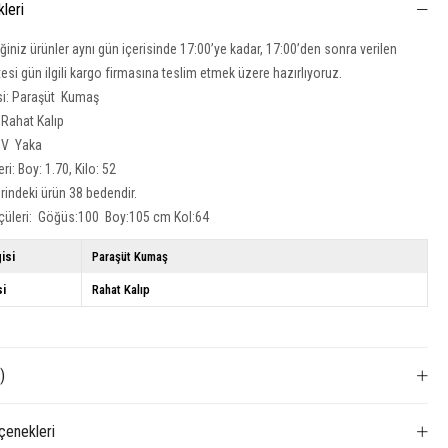
kleri
iğiniz ürünler aynı gün içerisinde 17:00’ye kadar, 17:00’den sonra verilen
rtesi gün ilgili kargo firmasına teslim etmek üzere hazırlıyoruz.
si: Paraşüt Kumaş
: Rahat Kalıp
: V Yaka
ri: Boy: 1.70, Kilo: 52
rindeki ürün 38 bedendir.
çüleri: Göğüs:100 Boy:105 cm Kol:64
isi
Paraşüt Kumaş
si
Rahat Kalıp
)
enekleri