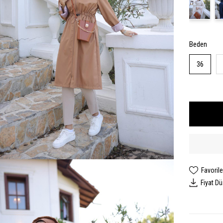
Beden
36
Favorile
Fiyat D