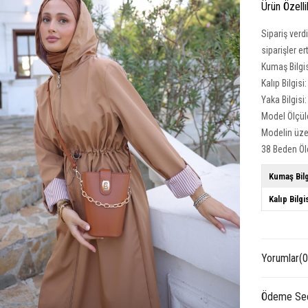
Ürün Özelli
Sipariş verd
siparişler e
Kumaş Bilgi
Kalıp Bilgisi
Yaka Bilgisi
Model Ölçüle
Modelin üze
38 Beden Öl
Kumaş Bilg
Kalıp Bilgi
Yorumlar
(0
Ödeme Seç