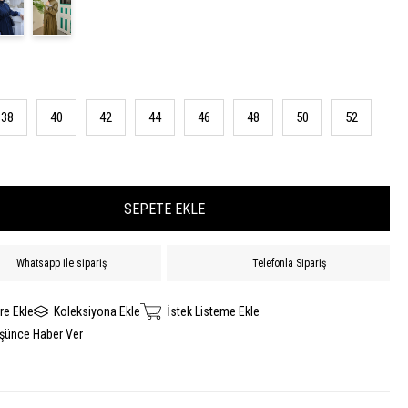
38
40
42
44
46
48
50
52
Whatsapp ile sipariş
Telefonla Sipariş
re Ekle
Koleksiyona Ekle
İstek Listeme Ekle
üşünce Haber Ver