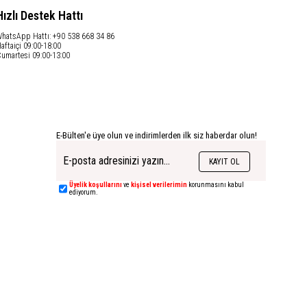
Hızlı Destek Hattı
hatsApp Hattı: +90 538 668 34 86
aftaiçi 09:00-18:00
umartesi 09:00-13:00
E-Bülten'e üye olun ve indirimlerden ilk siz haberdar olun!
KAYIT OL
Üyelik koşullarını
ve
kişisel verilerimin
korunmasını kabul
ediyorum.