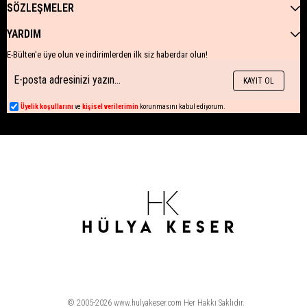
SÖZLEŞMELER
YARDIM
E-Bülten'e üye olun ve indirimlerden ilk siz haberdar olun!
KAYIT OL
Üyelik koşullarını
ve
kişisel verilerimin
korunmasını kabul ediyorum.
© 2005-2026 www.hulyakeser.com Her Hakkı Saklıdır.