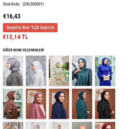
Stok Kodu
(SAL000001)
€16,43
Sepette Net %20 İndirim
€13,14 TL
DIĞER RENK SEÇENEKLERI