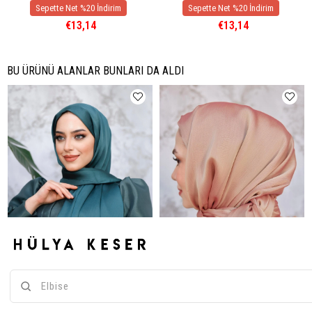
€13,14
€13,14
BU ÜRÜNÜ ALANLAR BUNLARI DA ALDI
Janjan Kumaş Şal - Petrol Yeşili
Janjan Kumaş Şal - Somon