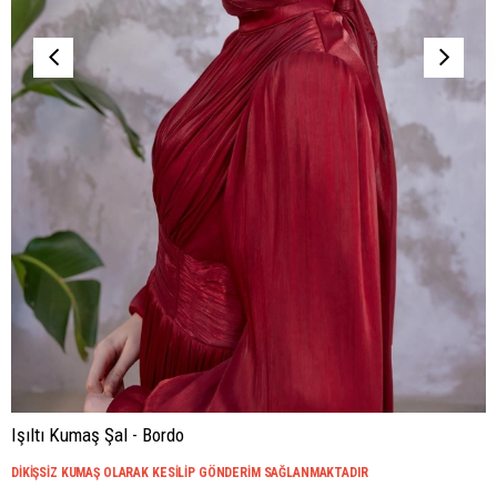
Işıltı Kumaş Şal - Bordo
DİKİŞSİZ KUMAŞ OLARAK KESİLİP GÖNDERİM SAĞLANMAKTADIR