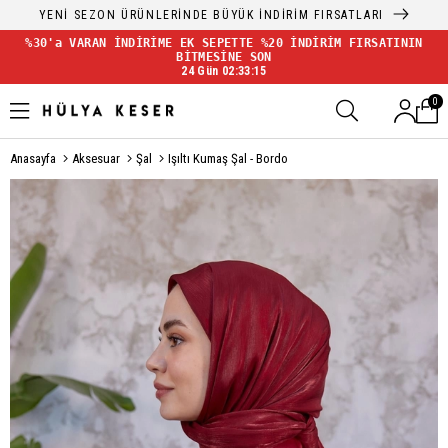
YENİ SEZON ÜRÜNLERİNDE BÜYÜK İNDİRİM FIRSATLARI
%30'a VARAN İNDİRİME EK SEPETTE %20 İNDİRİM FIRSATININ
BİTMESİNE SON
24 Gün 02:33:14
0
Anasayfa
Aksesuar
Şal
Işıltı Kumaş Şal - Bordo