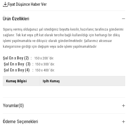
Fiyat Düşünce Haber Ver
Ürün Özellikleri
Sipariş vermiş olduğunuz şal istediğiniz boyutta kesilir, hazırlanır, tarafınıza gönderimi
sağlanır. Tek kat veya çift kat olarak tercihe bağlı kullanıldığı için herhangi bir dikiş
işlemi yapılmamakta ve dikişsiz olarak gönderilmektedir. Şallarımız aksesuar
kategorisine girdiği için değişim veya iade işlemi yapılmamaktadır
Şal En x Boy (2) :
150 x 200 'dır.
Şal En x Boy
(3) :
150 x 300 'dır.
Şal En x Boy (4) :
150 x 400 'dır.
Kumaş Bilgisi
Işıltı Kumaş
Yorumlar
(0)
Ödeme Seçenekleri