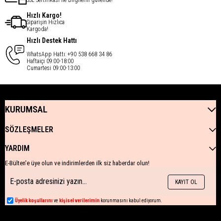
Hızlı Kargo!
Siparişin Hızlıca
Kargoda!
Hızlı Destek Hattı
WhatsApp Hattı: +90 538 668 34 86
Haftaiçi 09:00-18:00
Cumartesi 09:00-13:00
KURUMSAL
SÖZLEŞMELER
YARDIM
E-Bülten'e üye olun ve indirimlerden ilk siz haberdar olun!
KAYIT OL
Üyelik koşullarını
ve
kişisel verilerimin
korunmasını kabul ediyorum.