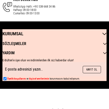
WhatsApp Hattı: +90 538 668 34 86
Haftaiçi 09:00-18:00
Cumartesi 09:00-13:00
KURUMSAL
SÖZLEŞMELER
YARDIM
E-Bülten'e üye olun ve indirimlerden ilk siz haberdar olun!
KAYIT OL
Üyelik koşullarını
ve
kişisel verilerimin
korunmasını kabul ediyorum.