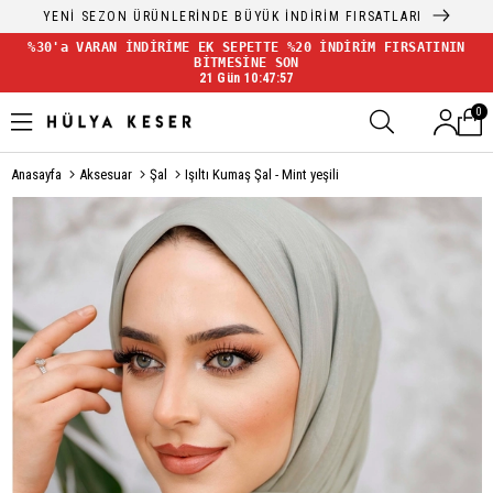
YENİ SEZON ÜRÜNLERİNDE BÜYÜK İNDİRİM FIRSATLARI
%30'a VARAN İNDİRİME EK SEPETTE %20 İNDİRİM FIRSATININ
BİTMESİNE SON
21 Gün 10:47:57
0
Anasayfa
Aksesuar
Şal
Işıltı Kumaş Şal - Mint yeşili