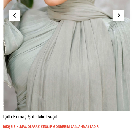
Işıltı Kumaş Şal - Mint yeşili
DİKİŞSİZ KUMAŞ OLARAK KESİLİP GÖNDERİM SAĞLANMAKTADIR