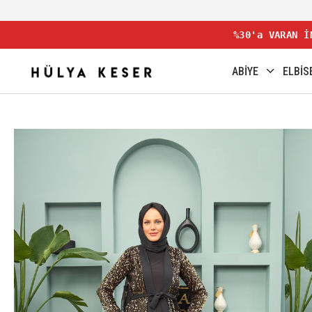
%30'a VARAN İ
ABİYE
ELBİS