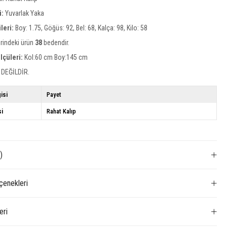
i:
Yuvarlak Yaka
leri:
Boy: 1.75, Göğüs: 92, Bel: 68, Kalça: 98, Kilo: 58
rindeki ürün
38
bedendir.
lçüleri:
Kol:60 cm Boy:145 cm
 DEĞİLDİR.
isi
Payet
si
Rahat Kalıp
)
enekleri
eri