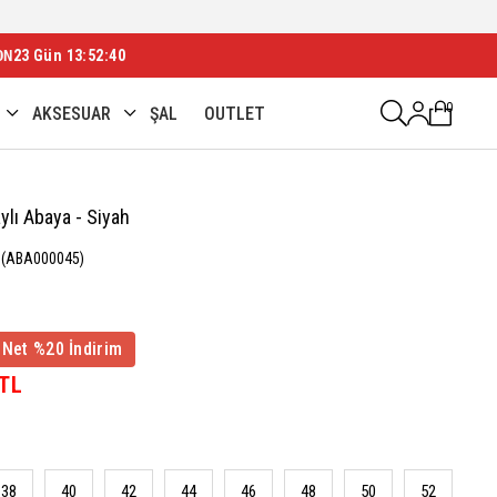
ON
23 Gün 13:52:38
0
AKSESUAR
ŞAL
OUTLET
ylı Abaya - Siyah
(ABA000045)
 Net %20 İndirim
 TL
38
40
42
44
46
48
50
52