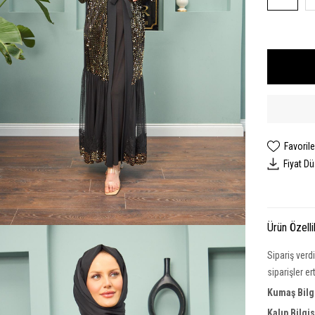
Favorile
Fiyat D
Ürün Özelli
Sipariş verd
siparişler e
Kumaş Bilgi
Kalıp Bilgi