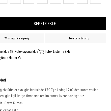
Whatsapp ile sipariş
Telefonla Sipariş
re Ekle
Koleksiyona Ekle
İstek Listeme Ekle
üşünce Haber Ver
kleri
iğiniz ürünler aynı gün içerisinde 17:00’ye kadar, 17:00’den sonra verilen
rtesi gün ilgili kargo firmasına teslim etmek üzere hazırlıyoruz.
si:
Payet Kumaş
si:
Rahat Kalıp