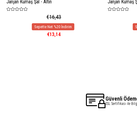
Janjan Kumaş Şal - Altın
Janjan Kumaş Şa
€16,43
€13,14
Güvenli Ödem
SSL Sertifikası ile Bil