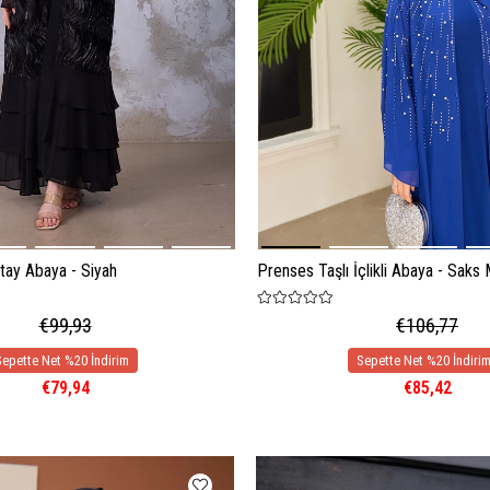
tay Abaya - Siyah
Prenses Taşlı İçlikli Abaya - Saks 
€99,93
€106,77
€79,94
€85,42