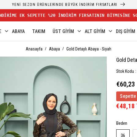
YENİ SEZON ÜRÜNLERİNDE BÜYÜK İNDİRİM FIRSATLARI
NDİRİME EK SEPETTE %20 İNDİRİM FIRSATININ BİTMESİNE S
E
ABAYA
TAKIM
ÜST GİYİM
ALT GİYİM
DIŞ GİYİM
Anasayfa
Abaya
Gold Detaylı Abaya - Siyah
Gold Deta
Stok Kodu
€60,23
Sepette
€48,18
Beden
36