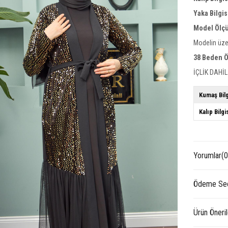
Yaka Bilgis
Model Ölçü
Modelin üze
38 Beden Ö
İÇLİK DAHİL
Kumaş Bilg
Kalıp Bilgi
Yorumlar
(0
Ödeme Seç
Ürün Öneril