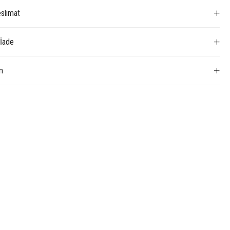
slimat
 İade
m