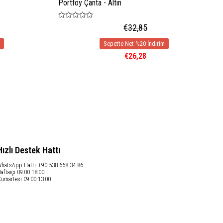
Portföy Çanta - Altın
€32,85
€26,28
Hızlı Destek Hattı
hatsApp Hattı: +90 538 668 34 86
aftaiçi 09:00-18:00
umartesi 09:00-13:00