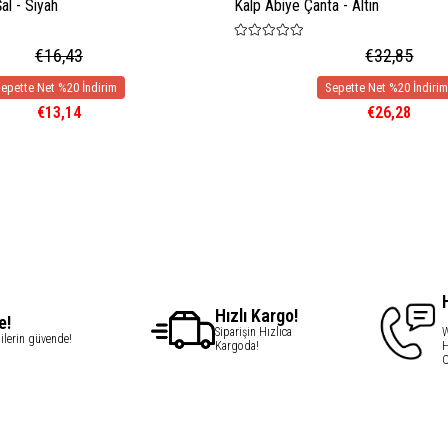
l - Siyah
Kalp Abiye Çanta - Altın
€16,43
€32,85
€13,14
€26,28
Hızlı Kargo!
e!
Siparişin Hızlıca
W
gilerin güvende!
Kargoda!
H
C