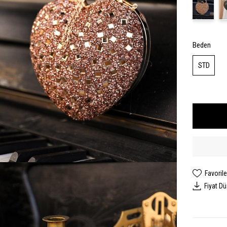
Beden
STD
Favorile
Fiyat D