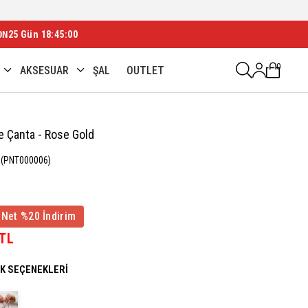
ON
25 Gün 18:44:58
0
AKSESUAR
ŞAL
OUTLET
e Çanta - Rose Gold
(PNT000006)
 Net %20 İndirim
 TL
NK SEÇENEKLERI