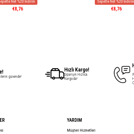
€8,76
€8,76
Hızlı Kargo!
e!
Siparişin Hızlıca
W
gilerin güvende!
Kargoda!
H
C
ER
YARDIM
esi
Müşteri Hizmetleri