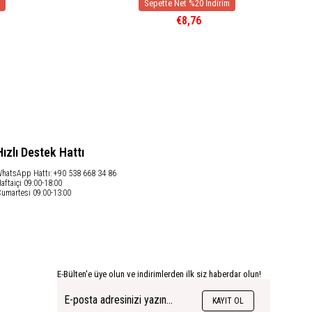
€8,76
Hızlı Destek Hattı
hatsApp Hattı: +90 538 668 34 86
aftaiçi 09:00-18:00
umartesi 09:00-13:00
E-Bülten'e üye olun ve indirimlerden ilk siz haberdar olun!
KAYIT OL