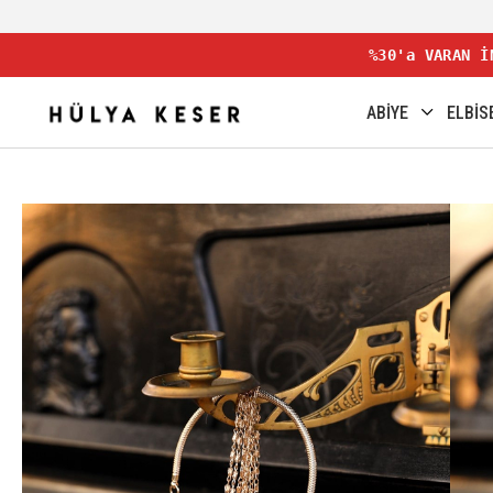
%30'a VARAN İ
ABİYE
ELBİS