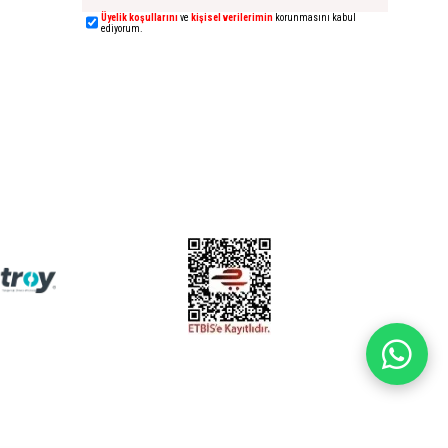
Üyelik koşullarını
ve
kişisel verilerimin
korunmasını kabul
ediyorum.