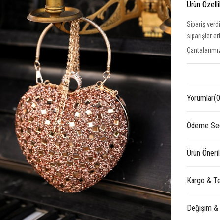
Ürün Özelli
Sipariş verd
siparişler e
Çantalarımız
Yorumlar
(0
Ödeme Seç
Ürün Öneril
Kargo & Te
Değişim &