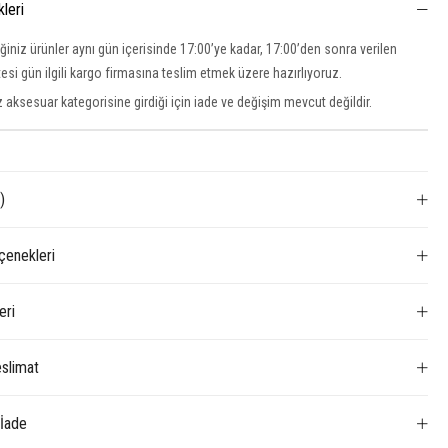
kleri
iğiniz ürünler aynı gün içerisinde 17:00’ye kadar, 17:00’den sonra verilen
rtesi gün ilgili kargo firmasına teslim etmek üzere hazırlıyoruz.
 aksesuar kategorisine girdiği için iade ve değişim mevcut değildir.
)
enekleri
eri
slimat
 İade