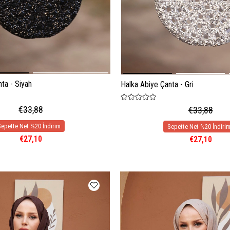
ta - Siyah
Halka Abiye Çanta - Gri
€33,88
€33,88
€27,10
€27,10