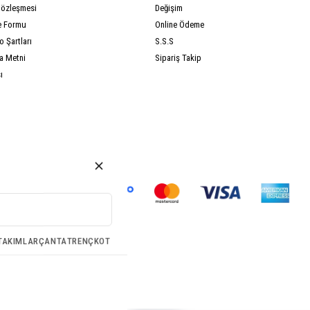
Sözleşmesi
Değişim
e Formu
Online Ödeme
 Şartları
S.S.S
a Metni
Sipariş Takip
ı
TAKIMLAR
ÇANTA
TRENÇKOT