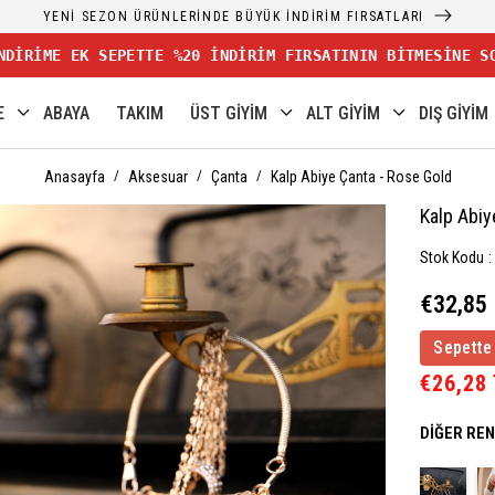
YENİ SEZON ÜRÜNLERİNDE BÜYÜK İNDİRİM FIRSATLARI
NDİRİME EK SEPETTE %20 İNDİRİM FIRSATININ BİTMESİNE S
E
ABAYA
TAKIM
ÜST GİYİM
ALT GİYİM
DIŞ GİYİM
Anasayfa
Aksesuar
Çanta
Kalp Abiye Çanta - Rose Gold
Kalp Abiy
Stok Kodu
€32,85
Sepette
€26,28
DIĞER RE