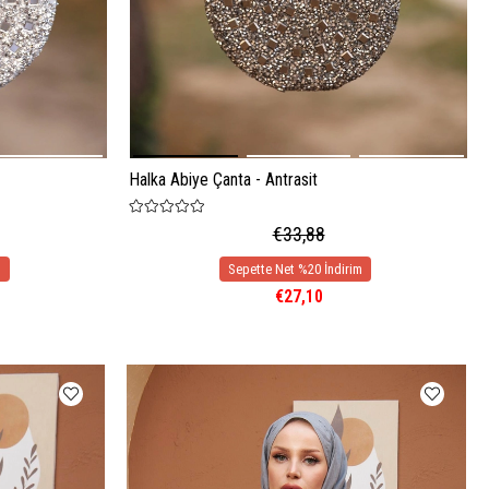
Halka Abiye Çanta - Antrasit
€33,88
€27,10