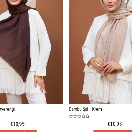
hverengi
Bambu Şal - Krem
€10,95
€10,95