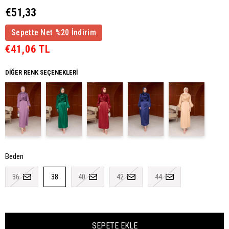
€51,33
Sepette Net %20 İndirim
€41,06 TL
DIĞER RENK SEÇENEKLERI
Beden
36
38
40
42
44