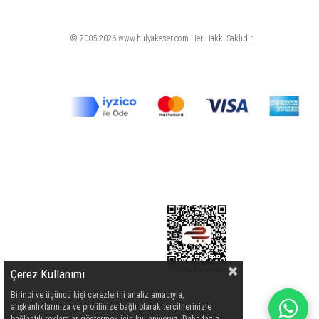
© 2005-2026 www.hulyakeser.com Her Hakkı Saklıdır.
Çerez Kullanımı
Birinci ve üçüncü kişi çerezlerini analiz amacıyla,
alışkanlıklarınıza ve profilinize bağlı olarak tercihlerinizle