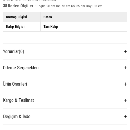
Modelin üzerindeki ürün 38
bedendir.
38 Beden Ölçüleri:
Göğüs:96 cm Bel:76 cm Kol:65 cm Boy:135 cm
Kumaş Bilgisi
Saten
Kalıp Bilgisi
Tam Kalıp
Yorumlar
(0)
Ödeme Seçenekleri
Ürün Önerileri
Kargo & Teslimat
Değişim & İade