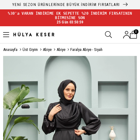
YENİ SEZON ÜRÜNLERİNDE BÜYÜK İNDİRİM FIRSATLARI
%30'a VARAN İNDİRİME EK SEPETTE %20 İNDİRİM FIRSATININ
BİTMESİNE SON
25 Gün 03:50:58
0
Anasayfa
Üst Giyim
Abiye
Abiye
Faralya Abiye - Siyah