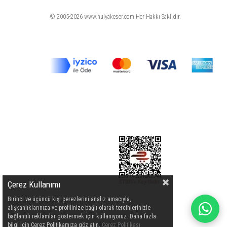
© 2005-2026 www.hulyakeser.com Her Hakkı Saklıdır.
Çerez Kullanımı
Birinci ve üçüncü kişi çerezlerini analiz amacıyla,
alışkanlıklarınıza ve profilinize bağlı olarak tercihlerinizle
bağlantılı reklamlar göstermek için kullanıyoruz. Daha fazla
bilgi için Çerez Politikamıza göz atın.
Çerez Politikası