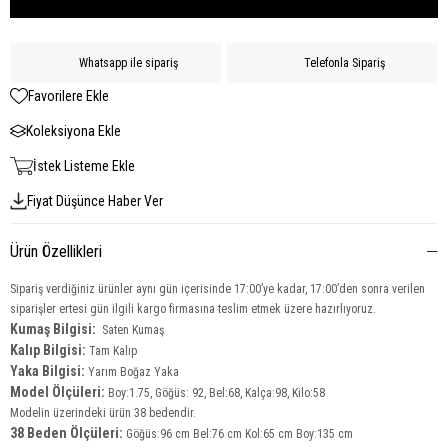
Whatsapp ile sipariş
Telefonla Sipariş
Favorilere Ekle
Koleksiyona Ekle
İstek Listeme Ekle
Fiyat Düşünce Haber Ver
Ürün Özellikleri
Sipariş verdiğiniz ürünler aynı gün içerisinde 17:00’ye kadar, 17:00’den sonra verilen
siparişler ertesi gün ilgili kargo firmasına teslim etmek üzere hazırlıyoruz.
Kumaş Bilgisi:
Saten Kumaş
Kalıp Bilgisi:
Tam Kalıp
Yaka Bilgisi:
Yarım Boğaz Yaka
Model Ölçüleri:
Boy:1.75, Göğüs: 92, Bel:68, Kalça:98, Kilo:58
Modelin üzerindeki ürün 38
bedendir.
38 Beden Ölçüleri:
Göğüs:96 cm Bel:76 cm Kol:65 cm Boy:135 cm