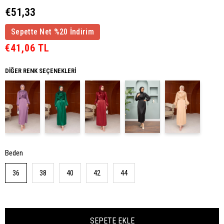
€51,33
Sepette Net %20 İndirim
€41,06 TL
DIĞER RENK SEÇENEKLERI
Beden
36
38
40
42
44