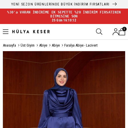
YENİ SEZON ÜRÜNLERİNDE BÜYÜK İNDİRİM FIRSATLARI
%30'a VARAN İNDİRİME EK SEPETTE %20 İNDİRİM FIRSATININ
BİTMESİNE SON
25 Gün 16:10:11
0
Anasayfa
Üst Giyim
Abiye
Abiye
Faralya Abiye - Lacivert