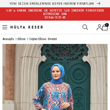
YENİ SEZON ÜRÜNLERİNDE BÜYÜK İNDİRİM FIRSATLARI
%30'a VARAN İNDİRİME EK SEPETTE %20 İNDİRİM FIRSATININ
BİTMESİNE SON
22 Gün 13:21:42
0
Anasayfa
Elbise
Ceylan Elbise - Kiremit