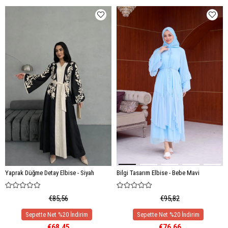
Yaprak Düğme Detay Elbise - Siyah
Bilgi Tasarım Elbise - Bebe Mavi
€85,56
€95,82
€68,45
€76,66