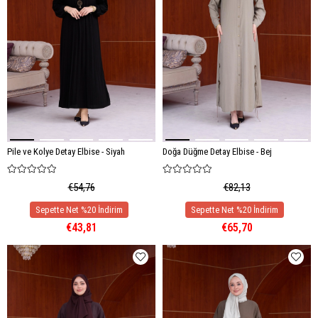
Pile ve Kolye Detay Elbise - Siyah
Doğa Düğme Detay Elbise - Bej
€54,76
€82,13
€43,81
€65,70