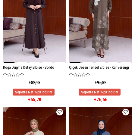
Doğa Düğme Detay Elbise - Bordo
Çiçek Desen Tensel Elbise - Kahverengi
€82,13
€95,82
€65,70
€76,66