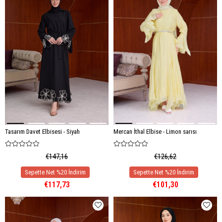
Tasarım Davet Elbisesi - Siyah
Mercan İthal Elbise - Limon sarısı
€147,16
€126,62
€117,73
€101,30