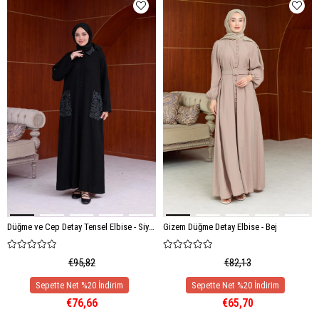
Düğme ve Cep Detay Tensel Elbise - Siyah
Gizem Düğme Detay Elbise - Bej
€95,82
€82,13
€76,66
€65,70