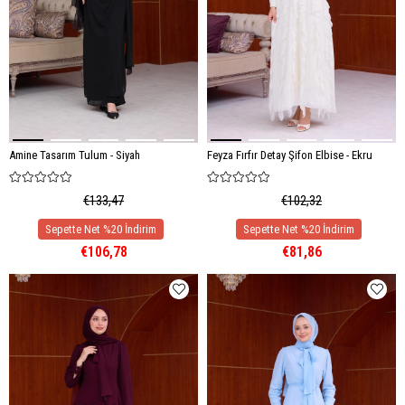
Amine Tasarım Tulum - Siyah
Feyza Fırfır Detay Şifon Elbise - Ekru
€133,47
€102,32
€106,78
€81,86