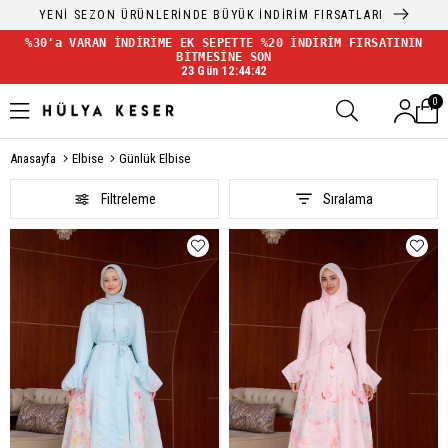
YENİ SEZON FIRSATLARI BAŞLADI!
%30'a VARAN İNDİRİME EK SEPETTE %20 İNDİRİM FIRSATININ
BİTMESİNE SON
23 Gün 12:44:38
0
Anasayfa
Elbise
Günlük Elbise
Filtreleme
Sıralama