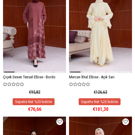
Çiçek Desen Tensel Elbise - Bordo
Mercan İthal Elbise - Açık Sarı
€95,82
€126,62
€76,66
€101,30