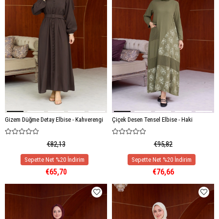
Gizem Düğme Detay Elbise - Kahverengi
Çiçek Desen Tensel Elbise - Haki
€82,13
€95,82
€65,70
€76,66