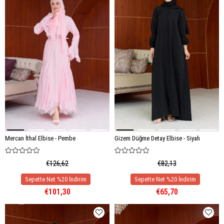
Mercan İthal Elbise - Pembe
Gizem Düğme Detay Elbise - Siyah
€126,62
€82,13
€101,30
€65,70