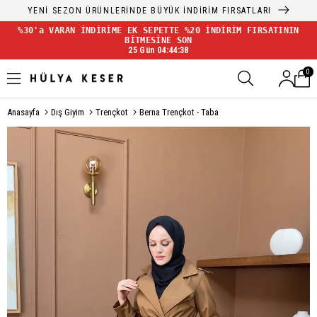
YENİ SEZON ÜRÜNLERİNDE BÜYÜK İNDİRİM FIRSATLARI
%30'a VARAN İNDİRİME EK SEPETTE %20 İNDİRİM FIRSATININ
BİTMESİNE SON
25 Gün 04:44:37
0
Anasayfa
Dış Giyim
Trençkot
Berna Trençkot - Taba