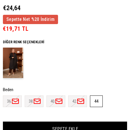
€24,64
Sepette Net %20 İndirim
€19,71 TL
DIĞER RENK SEÇENEKLERI
Beden
36
38
40
42
44