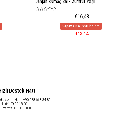
Janjan Kumaş Şal - Zümrüt Yeşil
€16,43
€13,14
Hızlı Destek Hattı
hatsApp Hattı: +90 538 668 34 86
aftaiçi 09:00-18:00
umartesi 09:00-13:00