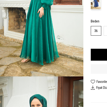
Beden
36
Favorile
Fiyat D