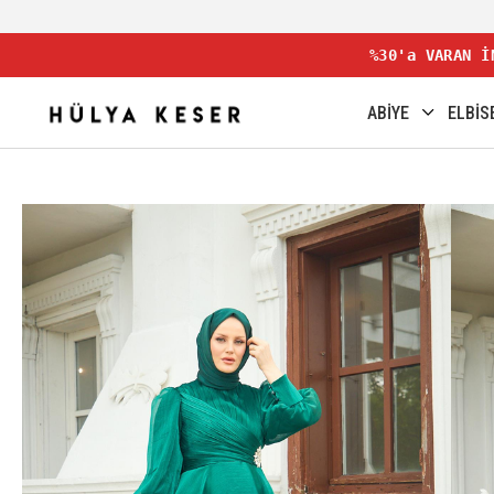
%30'a VARAN İ
ABİYE
ELBİS