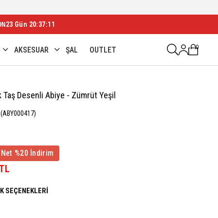
ON
23 Gün 20:37:08
0
AKSESUAR
ŞAL
OUTLET
k Taş Desenli Abiye - Zümrüt Yeşil
(ABY000417)
 Net %20 İndirim
 TL
NK SEÇENEKLERI