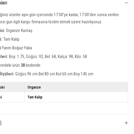
kleri
iğiniz ürünler aynı gün içerisinde 17:00’ye kadar, 17:00’den sonra verilen
rtesi gün ilgili kargo firmasına teslim etmek üzere hazırlıyoruz.
isi
: Organze Kumaş
si:
Tam Kalıp
i
:Yarım Boğaz Yaka
leri:
Boy: 1.75, Göğüs: 92, Bel: 68, Kalça: 98, Kilo: 58
rindeki ürün
38
bedendir.
lçüleri:
Göğüs:96 cm Bel:80 cm Kol:60 cm Boy:145 cm
isi
Organze
si
Tam Kalıp
)