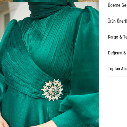
Ödeme Seç
Ürün Öneril
Kargo & Te
Değişim &
Toptan Alı