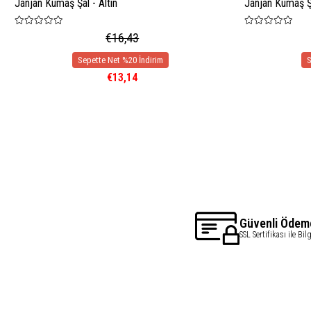
Janjan Kumaş Şal - Altın
Janjan Kumaş Ş
€16,43
€13,14
Güvenli Ödem
SSL Sertifikası ile Bil