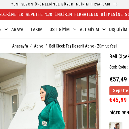
YENİ SEZON ÜRÜNLERİNDE BÜYÜK İNDİRİM FIRSATLARI
NDİRİME EK SEPETTE %20 İNDİRİM FIRSATININ BİTMESİNE S
E
ABAYA
TAKIM
ÜST GİYİM
ALT GİYİM
DIŞ GİYİM
Anasayfa
Abiye
Beli Çiçek Taş Desenli Abiye - Zümrüt Yeşil
Beli Çiçe
Stok Kodu
€57,49
Sepette
€45,99
DIĞER RE