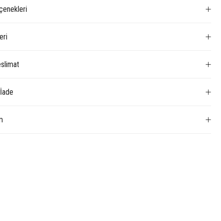
enekleri
eri
slimat
 İade
m