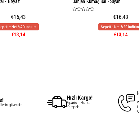
al - Beyaz
Janjan Kumaş Şal - Siyah
€16,43
€16,43
€13,14
€13,14
Hızlı Kargo!
e!
Siparişin Hızlıca
W
gilerin güvende!
Kargoda!
H
C