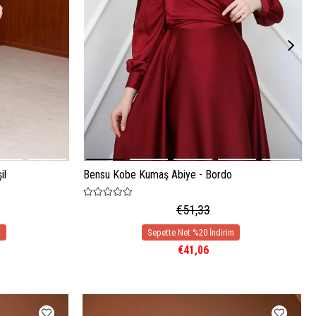
il
Bensu Kobe Kumaş Abiye - Bordo
€51,33
€41,06