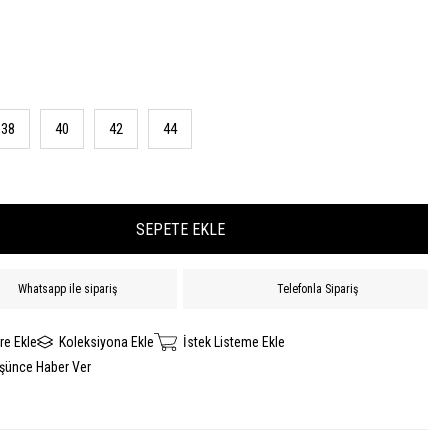
38
40
42
44
Whatsapp ile sipariş
Telefonla Sipariş
re Ekle
Koleksiyona Ekle
İstek Listeme Ekle
üşünce Haber Ver