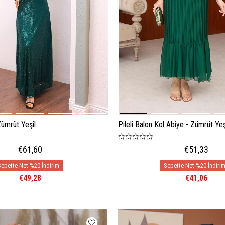
Zümrüt Yeşil
Pileli Balon Kol Abiye - Zümrüt Yeş
€61,60
€51,33
€49,28
€41,06