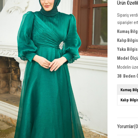
Ürün Özelli
Sipariş verd
siparişler e
Kumaş Bilg
Kalıp Bilgi
Yaka
Bilgis
Model Ölçü
Modelin üze
38 Beden Ö
Kumaş Bilg
Kalıp Bilgi
Yorumlar
(0