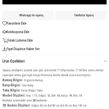
Whatsapp ile sipariş
Telefonla Sipariş
Favorilere Ekle
Koleksiyona Ekle
İstek Listeme Ekle
Fiyat Düşünce Haber Ver
Ürün Özellikleri
Sipariş verdiğiniz ürünler aynı gün içerisinde 17:00’ye kadar, 17:00’den sonra verilen
siparişler ertesi gün ilgili kargo firmasına teslim etmek üzere hazırlıyoruz.
Kumaş Bilgisi
: Organze Kumaş
Kalıp Bilgisi:
Tam Kalıp
Yaka
Bilgisi
:Yarım Boğaz Yaka
Model Ölçüleri:
Boy: 1.75, Göğüs: 92, Bel: 68, Kalça: 98, Kilo: 58
Modelin üzerindeki ürün
38
bedendir.
38 Beden Ölçüleri:
Göğüs:96 cm Bel:80 cm Kol:60 cm Boy:145 cm