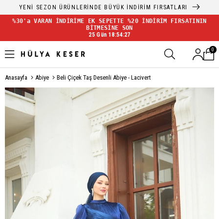
YENİ SEZON ÜRÜNLERİNDE BÜYÜK İNDİRİM FIRSATLARI
%30'a VARAN İNDİRİME EK SEPETTE %20 İNDİRİM FIRSATININ
BİTMESİNE SON
25 Gün 18:54:26
0
Anasayfa
Abiye
Beli Çiçek Taş Desenli Abiye - Lacivert