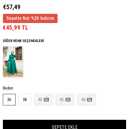
€57,49
Sepette Net %20 İndirim
€45,99 TL
DIĞER RENK SEÇENEKLERI
Beden
36
38
40
42
44