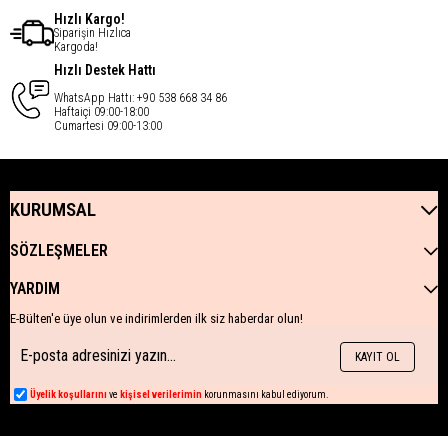
Hızlı Kargo!
Siparişin Hızlıca
Kargoda!
Hızlı Destek Hattı
WhatsApp Hattı: +90 538 668 34 86
Haftaiçi 09:00-18:00
Cumartesi 09:00-13:00
KURUMSAL
SÖZLEŞMELER
YARDIM
E-Bülten'e üye olun ve indirimlerden ilk siz haberdar olun!
KAYIT OL
Üyelik koşullarını
ve
kişisel verilerimin
korunmasını kabul ediyorum.