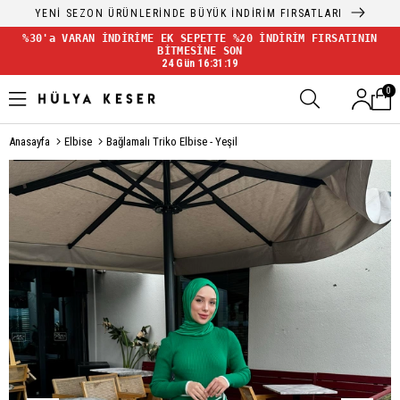
YENİ SEZON ÜRÜNLERİNDE BÜYÜK İNDİRİM FIRSATLARI
%30'a VARAN İNDİRİME EK SEPETTE %20 İNDİRİM FIRSATININ
BİTMESİNE SON
24 Gün 16:31:18
0
Anasayfa
Elbise
Bağlamalı Triko Elbise - Yeşil