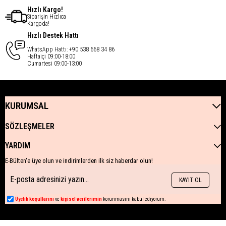
Hızlı Kargo!
Siparişin Hızlıca
Kargoda!
Hızlı Destek Hattı
WhatsApp Hattı: +90 538 668 34 86
Haftaiçi 09:00-18:00
Cumartesi 09:00-13:00
KURUMSAL
SÖZLEŞMELER
YARDIM
E-Bülten'e üye olun ve indirimlerden ilk siz haberdar olun!
KAYIT OL
Üyelik koşullarını
ve
kişisel verilerimin
korunmasını kabul ediyorum.