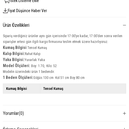
İstek Listeme Ekle
Fiyat Düşünce Haber Ver
Ürün Özellikleri
Sipariş verdiğiniz ürünler aynı gün içerisinde 17:00’ye kadar, 17:00’den sonra verilen
siparişler ertesi gün ilgili kargo firmasına teslim etmek üzere hazırlıyoruz.
Kumaş Bilgisi
:Tensel Kumaş
Kalıp Bilgisi:
Rahat Kalıp
Yaka Bilgisi:
Yuvarlak Yaka
Model Ölçüleri:
Boy: 1.70, Kilo: 52
Modelin üzerindeki ürün 1
bedendir.
1 Beden Ölçüleri:
Göğüs:130 cm Kol:51 cm Boy:80 cm
Kumaş Bilgisi
Tensel Kumaş
Yorumlar
(0)