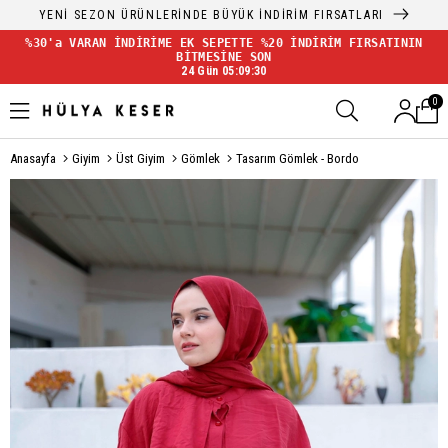
YENİ SEZON ÜRÜNLERİNDE BÜYÜK İNDİRİM FIRSATLARI
%30'a VARAN İNDİRİME EK SEPETTE %20 İNDİRİM FIRSATININ
BİTMESİNE SON
24 Gün 05:09:29
0
Anasayfa
Giyim
Üst Giyim
Gömlek
Tasarım Gömlek - Bordo