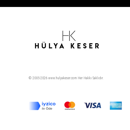
© 2005-2026 www.hulyakeser.com Her Hakkı Saklıdır.