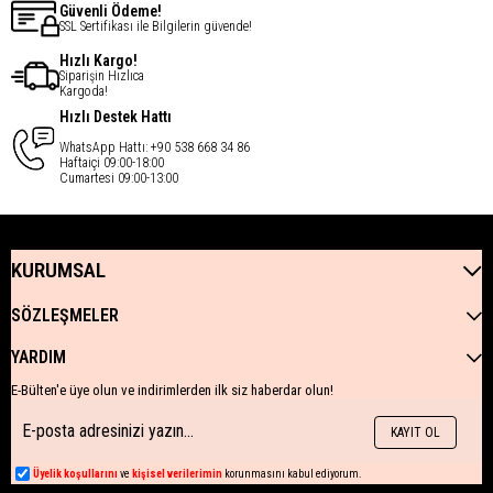
Güvenli Ödeme!
SSL Sertifikası ile Bilgilerin güvende!
Hızlı Kargo!
Siparişin Hızlıca
Kargoda!
Hızlı Destek Hattı
WhatsApp Hattı: +90 538 668 34 86
Haftaiçi 09:00-18:00
Cumartesi 09:00-13:00
KURUMSAL
SÖZLEŞMELER
YARDIM
E-Bülten'e üye olun ve indirimlerden ilk siz haberdar olun!
KAYIT OL
Üyelik koşullarını
ve
kişisel verilerimin
korunmasını kabul ediyorum.