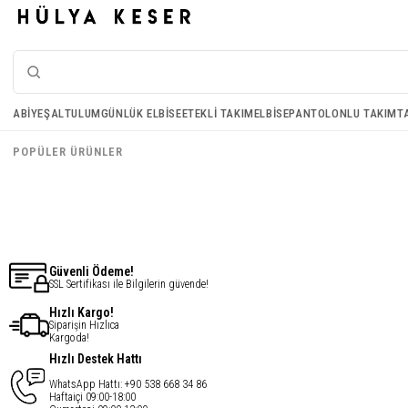
Bambu Şal - Kahverengi
ABIYE
ŞAL
TULUM
GÜNLÜK ELBISE
ETEKLI TAKIM
ELBISE
PANTOLONLU TAKIM
T
€10,95
POPÜLER ÜRÜNLER
€8,76
Güvenli Ödeme!
SSL Sertifikası ile Bilgilerin güvende!
Hızlı Kargo!
Siparişin Hızlıca
Kargoda!
Hızlı Destek Hattı
WhatsApp Hattı: +90 538 668 34 86
Haftaiçi 09:00-18:00