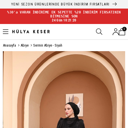
YENİ SEZON ÜRÜNLERİNDE BÜYÜK İNDİRİM FIRSATLARI
%30'a VARAN İNDİRİME EK SEPETTE %20 İNDİRİM FIRSATININ
BİTMESİNE SON
24 Gün 10:21:19
0
Anasayfa
Abiye
Sermin Abiye - Siyah