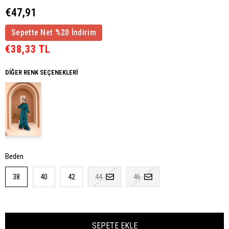
€47,91
Sepette Net %20 İndirim
€38,33 TL
DIĞER RENK SEÇENEKLERI
Beden
38
40
42
44
46