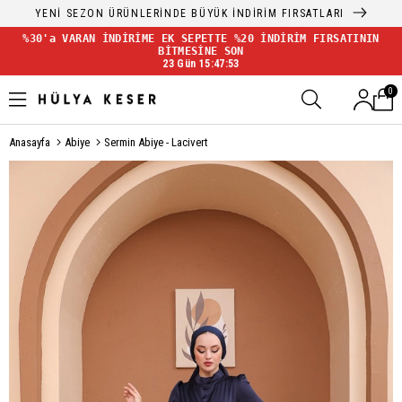
YENİ SEZON ÜRÜNLERİNDE BÜYÜK İNDİRİM FIRSATLARI
%30'a VARAN İNDİRİME EK SEPETTE %20 İNDİRİM FIRSATININ
BİTMESİNE SON
23 Gün 15:47:52
0
Anasayfa
Abiye
Sermin Abiye - Lacivert