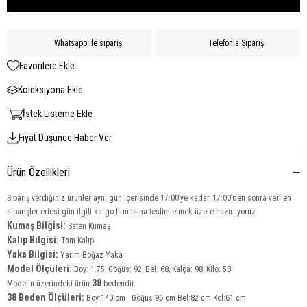
Whatsapp ile sipariş
Telefonla Sipariş
Favorilere Ekle
Koleksiyona Ekle
İstek Listeme Ekle
Fiyat Düşünce Haber Ver
Ürün Özellikleri
Sipariş verdiğiniz ürünler aynı gün içerisinde 17:00’ye kadar, 17:00’den sonra verilen
siparişler ertesi gün ilgili kargo firmasına teslim etmek üzere hazırlıyoruz.
Kumaş Bilgisi:
Saten Kumaş
Kalıp Bilgisi:
Tam Kalıp
Yaka Bilgisi:
Yarım Boğaz
Yaka
Model Ölçüleri:
Boy: 1.75, Göğüs: 92, Bel: 68, Kalça: 98, Kilo: 58
38
Modelin üzerindeki ürün
bedendir.
38 Beden Ölçüleri:
Boy:140 cm Göğüs:96 cm Bel:82 cm Kol:61 cm