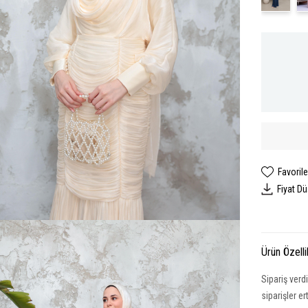
Favorile
Fiyat D
Ürün Özelli
Sipariş verd
siparişler e