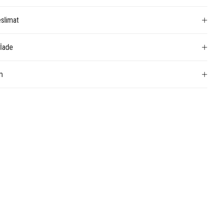
slimat
 İade
m