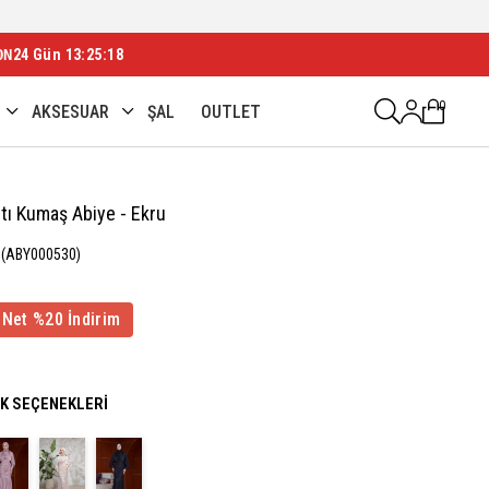
ON
24 Gün 13:25:14
0
AKSESUAR
ŞAL
OUTLET
ıltı Kumaş Abiye - Ekru
(ABY000530)
 Net %20 İndirim
NK SEÇENEKLERI