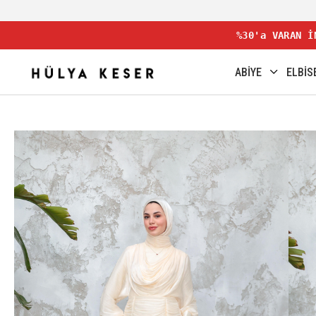
%30'a VARAN İ
ABİYE
ELBİS