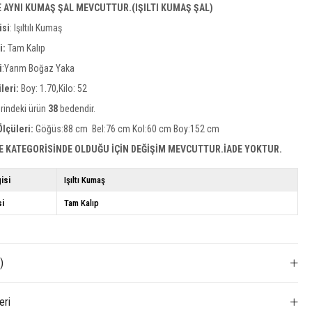
E AYNI KUMAŞ ŞAL MEVCUTTUR.(IŞILTI KUMAŞ ŞAL)
isi
:
Işıltılı Kumaş
si:
Tam Kalıp
i
:Yarım Boğaz Yaka
leri:
Boy: 1.70,Kilo: 52
rindeki ürün
38
bedendir.
lçüleri:
Göğüs:88 cm Bel:76 cm Kol:60 cm Boy:152 cm
E KATEGORİSİNDE OLDUĞU İÇİN DEĞİŞİM MEVCUTTUR.İADE YOKTUR.
isi
Işıltı Kumaş
si
Tam Kalıp
)
eri