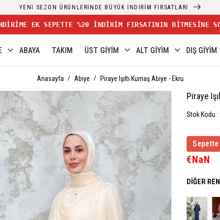
YENİ SEZON ÜRÜNLERİNDE BÜYÜK İNDİRİM FIRSATLARI
NDİRİME EK SEPETTE %20 İNDİRİM FIRSATININ BİTMESİNE S
E
ABAYA
TAKIM
ÜST GİYİM
ALT GİYİM
DIŞ GİYİM
Anasayfa
Abiye
Piraye Işıltı Kumaş Abiye - Ekru
Piraye Iş
Stok Kodu
Sepette
€NaN
DIĞER RE