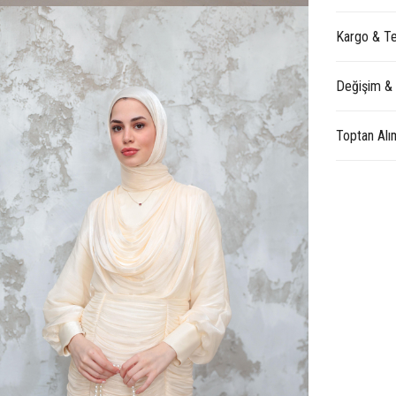
Kargo & Te
Değişim &
Toptan Alı