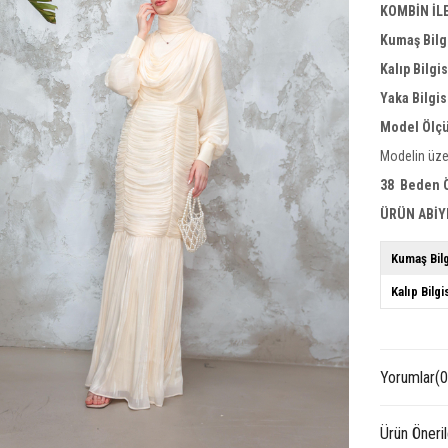
KOMBİN İL
Kumaş Bilg
Kalıp Bilgi
Yaka
Bilgis
Model Ölçü
Modelin üze
38 Beden Ö
ÜRÜN ABİY
Kumaş Bilg
Kalıp Bilgi
Yorumlar
(0
Ürün Öneril