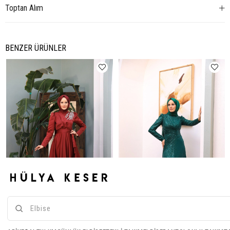
Toptan Alım
BENZER ÜRÜNLER
Esila Abiye - Bordo
Payet Abiye - Zümrüt Yeşil