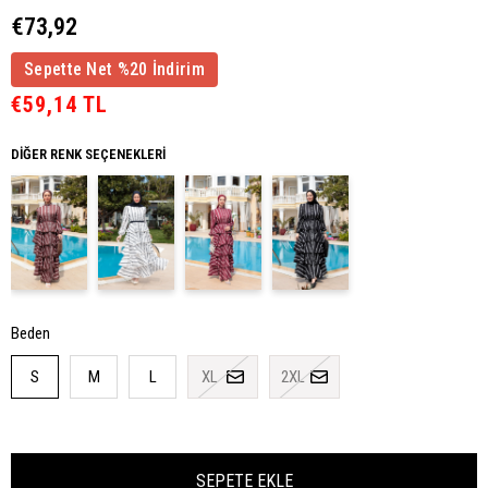
€73,92
Sepette Net %20 İndirim
€59,14 TL
DIĞER RENK SEÇENEKLERI
Beden
S
M
L
XL
2XL