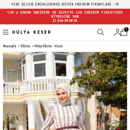
YENİ SEZON ÜRÜNLERİNDE BÜYÜK İNDİRİM FIRSATLARI
%30'a VARAN İNDİRİME EK SEPETTE %20 İNDİRİM FIRSATININ
BİTMESİNE SON
21 Gün 09:58:35
0
Anasayfa
Elbise
Nilay Elbise - Vizon