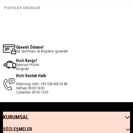
€33,54
€33,54
POPÜLER ÜRÜNLER
€26,83
€26,83
Son ürün
Güvenli Ödeme!
SSL Sertifikası ile Bilgilerin güvende!
Hızlı Kargo!
Siparişin Hızlıca
Kargoda!
Hızlı Destek Hattı
WhatsApp Hattı: +90 538 668 34 86
Haftaiçi 09:00-18:00
Cumartesi 09:00-13:00
KURUMSAL
SÖZLEŞMELER