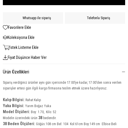
Whatsapp ile sipariş
Telefonla Sipariş
Favorilere Ekle
Koleksiyona Ekle
İstek Listeme Ekle
Fiyat Düşünce Haber Ver
Ürün Özellikleri
Sipariş verdiğiniz ürünler aynı gün içerisinde 17:00’ye kadar, 17:00’den sonra verilen
siparişler ertesi gün ilgili kargo firmasına teslim etmek üzere hazırlıyoruz.
Kalıp Bilgisi:
Rahat Kalıp
Yaka Bilgisi:
Yarım Boğaz Yaka
Model Ölçüleri:
Boy: 1.70, Kilo: 52
38
Modelin üzerindeki ürün
bedendir.
38 Beden Ölçüleri:
Göğüs:108 cm Bel: 104 Kol:61cm Boy:149 cm Elbise Beli