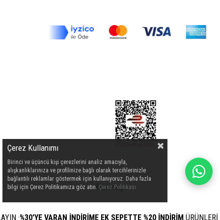
Çerez Kullanımı
Birinci ve üçüncü kişi çerezlerini analiz amacıyla,
alışkanlıklarınıza ve profilinize bağlı olarak tercihlerinizle
bağlantılı reklamlar göstermek için kullanıyoruz. Daha fazla
bilgi için Çerez Politikamıza göz atın.
Çerez Politikası
N
·
%30'YE VARAN İNDİRİME EK SEPETTE %20 İNDİRİM
ÜRÜNLERİ İÇİN