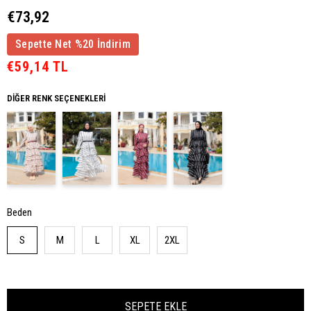
€73,92
Sepette Net %20 İndirim
€59,14 TL
DIĞER RENK SEÇENEKLERI
Beden
S
M
L
XL
2XL