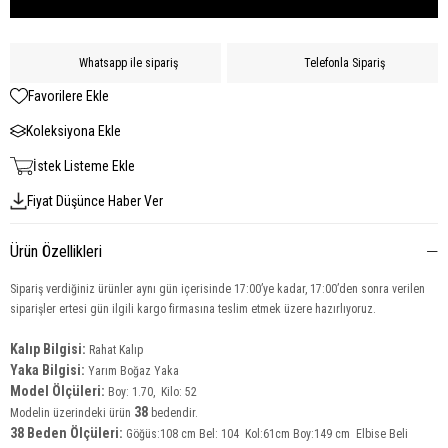
Whatsapp ile sipariş
Telefonla Sipariş
Favorilere Ekle
Koleksiyona Ekle
İstek Listeme Ekle
Fiyat Düşünce Haber Ver
Ürün Özellikleri
Sipariş verdiğiniz ürünler aynı gün içerisinde 17:00’ye kadar, 17:00’den sonra verilen
siparişler ertesi gün ilgili kargo firmasına teslim etmek üzere hazırlıyoruz.
Kalıp Bilgisi:
Rahat Kalıp
Yaka Bilgisi:
Yarım Boğaz Yaka
Model Ölçüleri:
Boy: 1.70, Kilo: 52
38
Modelin üzerindeki ürün
bedendir.
38 Beden Ölçüleri:
Göğüs:108 cm Bel: 104 Kol:61cm Boy:149 cm Elbise Beli