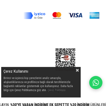
Çerez Kullanımı
Birinci ve üçüncü kişi çerezlerini analiz amacıyla,
alışkanlıklarınıza ve profilinize bağlı olarak tercihlerinizle
bağlantılı reklamlar göstermek için kullanıyoruz. Daha fazla
bilgi için Çerez Politikamıza göz atın.
Çerez Politikası
N
·
%30'YE VARAN İNDİRİME EK SEPETTE %20 İNDİRİM
ÜRÜNLERİ İÇİN