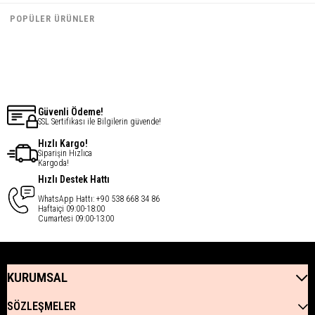
€33,54
€33,54
POPÜLER ÜRÜNLER
€26,83
€26,83
Son ürün
Güvenli Ödeme!
SSL Sertifikası ile Bilgilerin güvende!
Hızlı Kargo!
Siparişin Hızlıca
Kargoda!
Hızlı Destek Hattı
WhatsApp Hattı: +90 538 668 34 86
Haftaiçi 09:00-18:00
Cumartesi 09:00-13:00
KURUMSAL
SÖZLEŞMELER