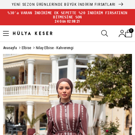
YENİ SEZON ÜRÜNLERİNDE BÜYÜK İNDİRİM FIRSATLARI
%30'a VARAN İNDİRİME EK SEPETTE %20 İNDİRİM FIRSATININ
BİTMESİNE SON
24 Gün 02:08:21
0
Anasayfa
Elbise
Nilay Elbise - Kahverengi