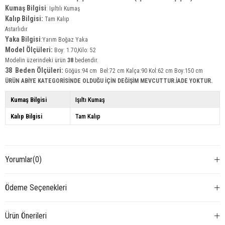
Kumaş Bilgisi
:
Işıltılı Kumaş
Kalıp Bilgisi:
Tam Kalıp
Astarlıdır
Yaka
Bilgisi
:Yarım Boğaz Yaka
Model Ölçüleri:
Boy: 1.70,Kilo: 52
Modelin üzerindeki ürün
38
bedendir.
38 Beden Ölçüleri:
Göğüs:94 cm Bel:72 cm Kalça:90 Kol:62 cm Boy:150 cm
ÜRÜN ABİYE KATEGORİSİNDE OLDUĞU İÇİN DEĞİŞİM MEVCUTTUR.İADE YOKTUR.
Kumaş Bilgisi
Işıltı Kumaş
Kalıp Bilgisi
Tam Kalıp
Yorumlar
(0)
Ödeme Seçenekleri
Ürün Önerileri