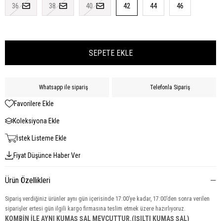
36
38
40
42
44
46
Whatsapp ile sipariş
Telefonla Sipariş
Favorilere Ekle
Koleksiyona Ekle
İstek Listeme Ekle
Fiyat Düşünce Haber Ver
Ürün Özellikleri
Sipariş verdiğiniz ürünler aynı gün içerisinde 17:00’ye kadar, 17:00’den sonra verilen
siparişler ertesi gün ilgili kargo firmasına teslim etmek üzere hazırlıyoruz.
KOMBİN İLE AYNI KUMAŞ ŞAL MEVCUTTUR.(IŞILTI KUMAŞ ŞAL)