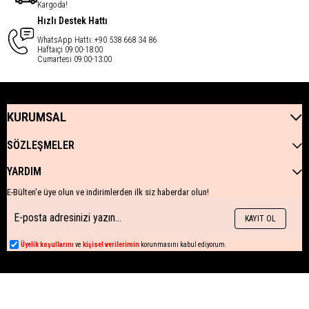
Kargoda!
Hızlı Destek Hattı
WhatsApp Hattı: +90 538 668 34 86
Haftaiçi 09:00-18:00
Cumartesi 09:00-13:00
KURUMSAL
SÖZLEŞMELER
YARDIM
E-Bülten'e üye olun ve indirimlerden ilk siz haberdar olun!
KAYIT OL
Üyelik koşullarını
ve
kişisel verilerimin
korunmasını kabul ediyorum.