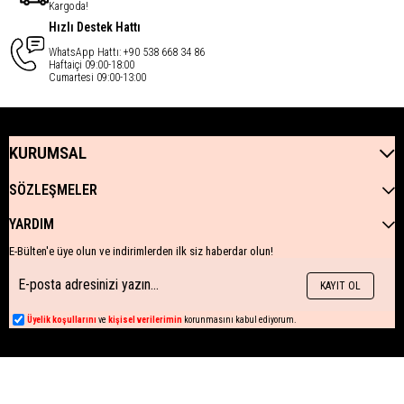
Kargoda!
Hızlı Destek Hattı
WhatsApp Hattı: +90 538 668 34 86
Haftaiçi 09:00-18:00
Cumartesi 09:00-13:00
KURUMSAL
SÖZLEŞMELER
YARDIM
E-Bülten'e üye olun ve indirimlerden ilk siz haberdar olun!
KAYIT OL
Üyelik koşullarını
ve
kişisel verilerimin
korunmasını kabul ediyorum.