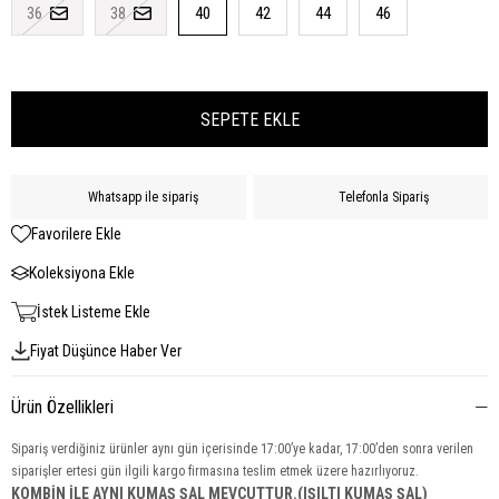
36
38
40
42
44
46
Whatsapp ile sipariş
Telefonla Sipariş
Favorilere Ekle
Koleksiyona Ekle
İstek Listeme Ekle
Fiyat Düşünce Haber Ver
Ürün Özellikleri
Sipariş verdiğiniz ürünler aynı gün içerisinde 17:00’ye kadar, 17:00’den sonra verilen
siparişler ertesi gün ilgili kargo firmasına teslim etmek üzere hazırlıyoruz.
KOMBİN İLE AYNI KUMAŞ ŞAL MEVCUTTUR.(IŞILTI KUMAŞ ŞAL)