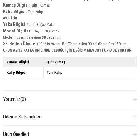
Kumaş Bilgisi
:
Işıltılı Kumaş
Kalıp Bilgisi:
Tam Kalıp
Astarlıdır
Yaka
Bilgisi
:Yarım Boğaz Yaka
Model Ölçüleri:
Boy: 1.70,Kilo: 52
Modelin üzerindeki ürün
38
bedendir.
38 Beden Ölçüleri:
Göğüs:94 cm Bel:72 cm Kalça:90 Kol:62 cm Boy:150 cm
ÜRÜN ABİYE KATEGORİSİNDE OLDUĞU İÇİN DEĞİŞİM MEVCUTTUR.İADE YOKTUR.
Kumaş Bilgisi
Işıltı Kumaş
Kalıp Bilgisi
Tam Kalıp
Yorumlar
(0)
Ödeme Seçenekleri
Ürün Önerileri