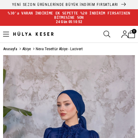
YENİ SEZON ÜRÜNLERİNDE BÜYÜK İNDİRİM FIRSATLARI
%30'a VARAN İNDİRİME EK SEPETTE %20 İNDİRİM FIRSATININ
BİTMESİNE SON
24 Gün 05:10:51
0
Anasayfa
Abiye
Neva Tesettür Abiye - Lacivert