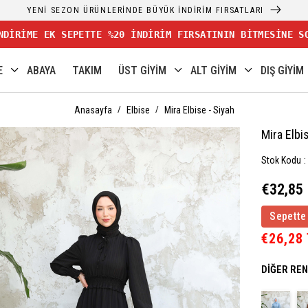
YENİ SEZON ÜRÜNLERİNDE BÜYÜK İNDİRİM FIRSATLARI
NDİRİME EK SEPETTE %20 İNDİRİM FIRSATININ BİTMESİNE S
E
ABAYA
TAKIM
ÜST GİYİM
ALT GİYİM
DIŞ GİYİM
Anasayfa
Elbise
Mira Elbise - Siyah
Mira Elbi
Stok Kodu
€32,85
Sepette
€26,28
DIĞER RE