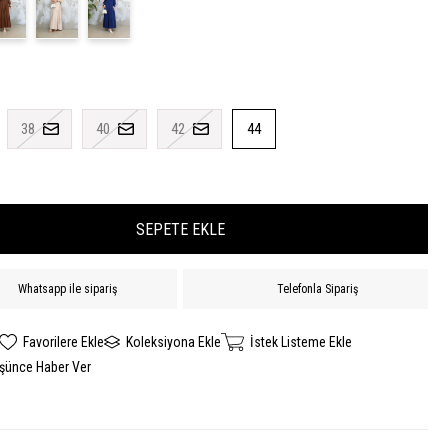
38
40
42
44
Whatsapp ile sipariş
Telefonla Sipariş
Favorilere Ekle
Koleksiyona Ekle
İstek Listeme Ekle
üşünce Haber Ver