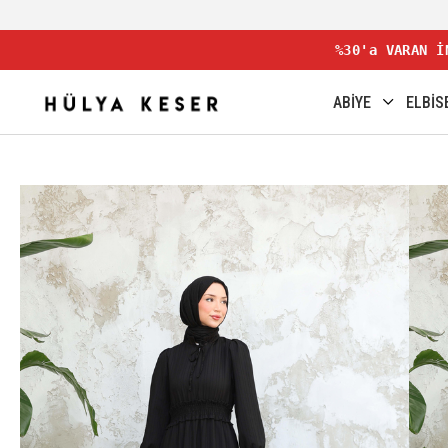
%30'a VARAN İ
ABİYE
ELBİS