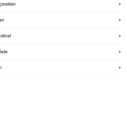
enekleri
eri
slimat
 İade
m