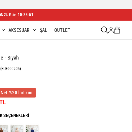
ON
24 Gün 10:35:48
0
AKSESUAR
ŞAL
OUTLET
se - Siyah
(ELB000205)
 Net %20 İndirim
 TL
NK SEÇENEKLERI