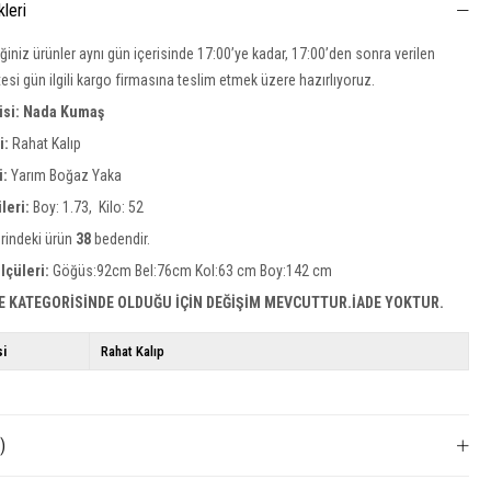
kleri
iğiniz ürünler aynı gün içerisinde 17:00’ye kadar, 17:00’den sonra verilen
rtesi gün ilgili kargo firmasına teslim etmek üzere hazırlıyoruz.
isi: Nada Kumaş
si:
Rahat Kalıp
i:
Yarım Boğaz Yaka
leri:
Boy: 1.73, Kilo: 52
rindeki ürün
38
bedendir.
lçüleri:
Göğüs:92cm Bel:76cm Kol:63 cm Boy:142 cm
E KATEGORİSİNDE OLDUĞU İÇİN DEĞİŞİM MEVCUTTUR.İADE YOKTUR.
si
Rahat Kalıp
)