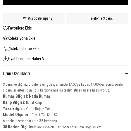
Whatsapp ile sipariş
Telefonla Sipariş
Favorilere Ekle
Koleksiyona Ekle
İstek Listeme Ekle
Fiyat Düşünce Haber Ver
Ürün Özellikleri
Sipariş verdiğiniz ürünler aynı gün içerisinde 17:00’ye kadar, 17:00’den sonra verilen
siparişler ertesi gün ilgili kargo firmasına teslim etmek üzere hazırlıyoruz.
Kumaş Bilgisi: Nada Kumaş
Kalıp Bilgisi:
Rahat Kalıp
Yaka Bilgisi:
Yarım Boğaz Yaka
Model Ölçüleri:
Boy: 1.73, Kilo: 52
38
Modelin üzerindeki ürün
bedendir.
38 Beden Ölçüleri:
Göğüs:92cm Bel:76cm Kol:63 cm Boy:142 cm