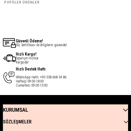
POPÜLER ÜRÜNLER
€26,83
€26,83
Son ürün
Güvenli Ödeme!
SSL Sertifikası ile Bilgilerin güvende!
Hızlı Kargo!
Siparişin Hızlıca
Kargoda!
Hızlı Destek Hattı
WhatsApp Hattı: +90 538 668 34 86
Haftaiçi 09:00-18:00
Cumartesi 09:00-13:00
KURUMSAL
SÖZLEŞMELER