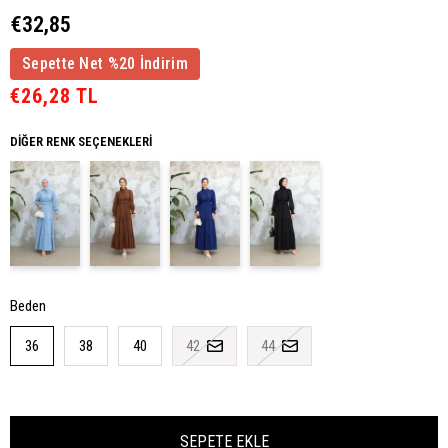
€32,85
Sepette Net %20 İndirim
€26,28 TL
DIĞER RENK SEÇENEKLERI
Beden
36
38
40
42
44