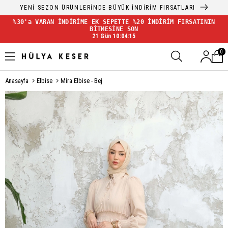
YENİ SEZON ÜRÜNLERİNDE BÜYÜK İNDİRİM FIRSATLARI
%30'a VARAN İNDİRİME EK SEPETTE %20 İNDİRİM FIRSATININ
BİTMESİNE SON
21 Gün 10:04:14
0
Anasayfa
Elbise
Mira Elbise - Bej