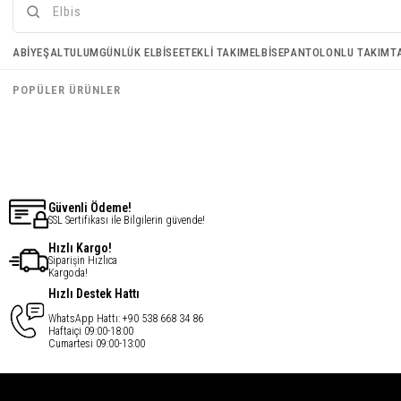
Bel Detay Elbise - Kırmızı
Gözde Elbise - Mavi
ABIYE
ŞAL
TULUM
GÜNLÜK ELBISE
ETEKLI TAKIM
ELBISE
PANTOLONLU TAKIM
T
€33,54
€33,54
POPÜLER ÜRÜNLER
€26,83
€26,83
Son ürün
Güvenli Ödeme!
SSL Sertifikası ile Bilgilerin güvende!
Hızlı Kargo!
Siparişin Hızlıca
Kargoda!
Hızlı Destek Hattı
WhatsApp Hattı: +90 538 668 34 86
Haftaiçi 09:00-18:00
Cumartesi 09:00-13:00