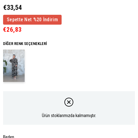
€33,54
Sepette Net %20 İndirim
€26,83
DIĞER RENK SEÇENEKLERI
Ürün stoklarımızda kalmamıştır.
Beden