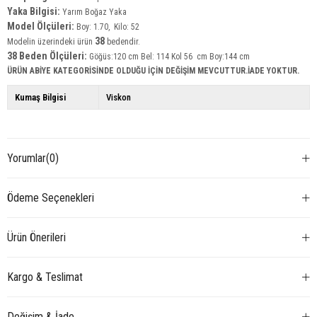
Yaka Bilgisi:
Yarım Boğaz Yaka
Model Ölçüleri:
Boy: 1.70, Kilo: 52
38
Modelin üzerindeki ürün
bedendir.
38 Beden Ölçüleri:
Göğüs:120 cm Bel: 114 Kol 56 cm Boy:144 cm
ÜRÜN ABİYE KATEGORİSİNDE OLDUĞU İÇİN DEĞİŞİM MEVCUTTUR.İADE YOKTUR.
Kumaş Bilgisi
Viskon
Yorumlar
(0)
Ödeme Seçenekleri
Ürün Önerileri
Kargo & Teslimat
Değişim & İade