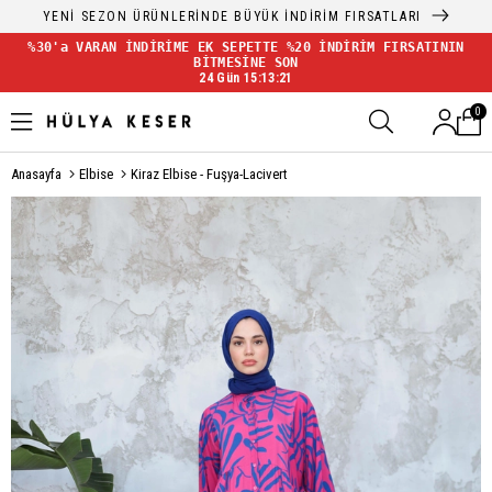
YENİ SEZON ÜRÜNLERİNDE BÜYÜK İNDİRİM FIRSATLARI
%30'a VARAN İNDİRİME EK SEPETTE %20 İNDİRİM FIRSATININ
BİTMESİNE SON
24 Gün 15:13:21
0
Anasayfa
Elbise
Kiraz Elbise - Fuşya-Lacivert