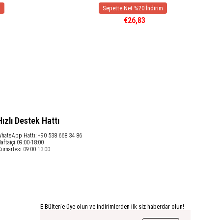
€26,83
Hızlı Destek Hattı
hatsApp Hattı: +90 538 668 34 86
aftaiçi 09:00-18:00
umartesi 09:00-13:00
E-Bülten'e üye olun ve indirimlerden ilk siz haberdar olun!