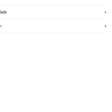
 İade
m