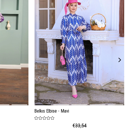
Belkıs Elbise - Mavi
€33,54