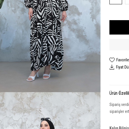
Favorile
Fiyat D
Ürün Özelli
Sipariş verd
siparişler e
Kalıp Bilgi