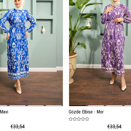
 Mavi
Gözde Elbise - Mor
€33,54
€33,54