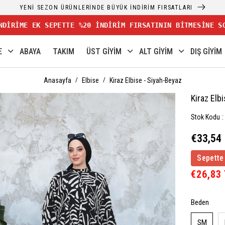
YENİ SEZON ÜRÜNLERİNDE BÜYÜK İNDİRİM FIRSATLARI
NDİRİME EK SEPETTE %20 İNDİRİM FIRSATININ BİTMESİNE S
E
ABAYA
TAKIM
ÜST GİYİM
ALT GİYİM
DIŞ GİYİM
Anasayfa
Elbise
Kiraz Elbise - Siyah-Beyaz
Kiraz Elb
Stok Kodu
€33,54
Sepette
€26,83
Beden
SM