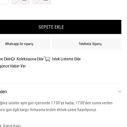
Whatsapp ile sipariş
Telefonla Sipariş
re Ekle
Koleksiyona Ekle
İstek Listeme Ekle
üşünce Haber Ver
kleri
iğiniz ürünler aynı gün içerisinde 17:00’ye kadar, 17:00’den sonra verilen
rtesi gün ilgili kargo firmasına teslim etmek üzere hazırlıyoruz.
si:
Rahat Kalıp