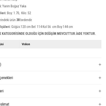
i:
Yarım Boğaz Yaka
leri:
Boy: 1.70, Kilo: 52
rindeki ürün
38
bedendir.
lçüleri:
Göğüs:120 cm Bel: 114 Kol 56 cm Boy:144 cm
E KATEGORİSİNDE OLDUĞU İÇİN DEĞİŞİM MEVCUTTUR.İADE YOKTUR.
isi
Viskon
)
enekleri
eri
slimat