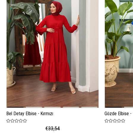
Bel Detay Elbise - Kırmızı
Gözde Elbise -
€33,54