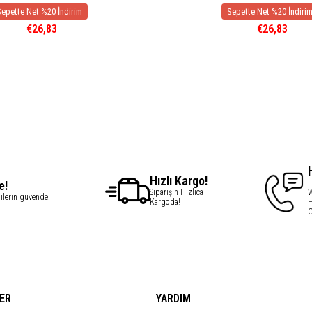
€26,83
€26,83
Hızlı Kargo!
e!
Siparişin Hızlıca
W
gilerin güvende!
Kargoda!
H
C
ER
YARDIM