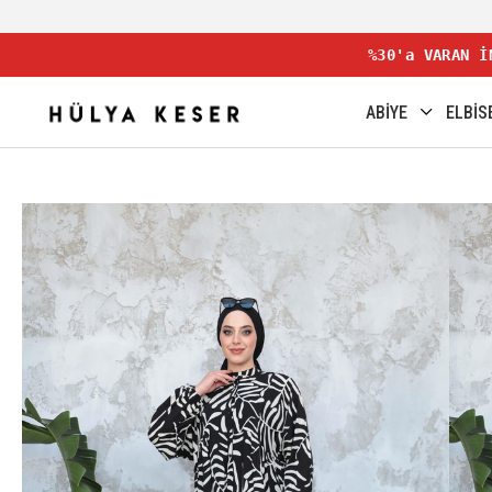
%30'a VARAN İ
ABİYE
ELBİS