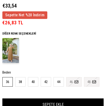
€33,54
Sepette Net %20 İndirim
€26,83 TL
DIĞER RENK SEÇENEKLERI
Beden
36
38
40
42
44
46
48