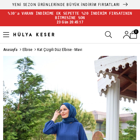
YENİ SEZON ÜRÜNLERİNDE BÜYÜK İNDİRİM FIRSATLARI
%30'a VARAN İNDİRİME EK SEPETTE %20 İNDİRİM FIRSATININ
BİTMESİNE SON
23 Gün 20:45:16
0
Anasayfa
Elbise
Kat Çizgili Düz Elbise - Mavi