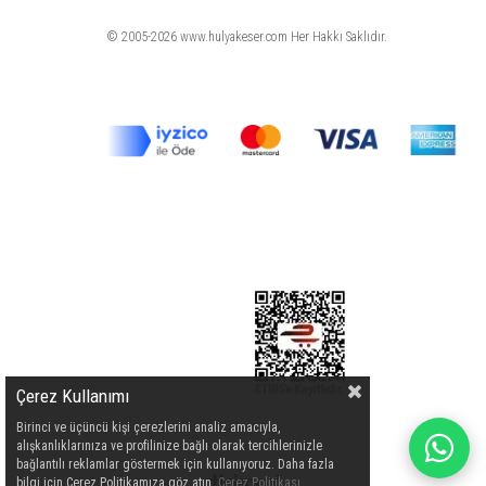
© 2005-2026 www.hulyakeser.com Her Hakkı Saklıdır.
Çerez Kullanımı
Birinci ve üçüncü kişi çerezlerini analiz amacıyla,
alışkanlıklarınıza ve profilinize bağlı olarak tercihlerinizle
bağlantılı reklamlar göstermek için kullanıyoruz. Daha fazla
bilgi için Çerez Politikamıza göz atın.
Çerez Politikası