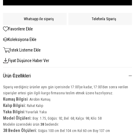
Whatsapp ile sipariş
Telefonla Sipariş
Favorilere Ekle
Koleksiyona Ekle
İstek Listeme Ekle
Fiyat Düşünce Haber Ver
Ürün Özellikleri
Sipariş verdiğiniz ürünler aynı gün içerisinde 17:00’ye kadar, 17:00’den sonra verilen
siparişler ertesi gün ilgili kargo firmasına teslim etmek üzere hazırlıyoruz.
Kumaş Bilgisi
: Airobin Kumaş
Kalıp Bilgisi:
Rahat Kalıp
Yaka
Bilgisi
:Yuvarlak Yaka
Model Ölçüleri:
Boy: 1.75, Göğüs: 92, Bel: 68, Kalça: 98, Kilo: 58
Modelin üzerindeki ürün
38
bedendir.
38 Beden Ölçüleri:
Göğüs:100 cm Bel:104 cm Kol:60 cm Boy:137 cm