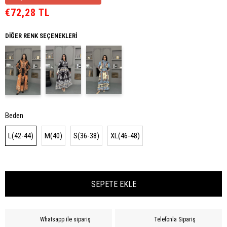
€72,28 TL
DIĞER RENK SEÇENEKLERI
Beden
L(42-44)
M(40)
S(36-38)
XL(46-48)
Whatsapp ile sipariş
Telefonla Sipariş