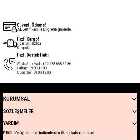
€30,11
€82,14
Güvenli Ödeme!
SSL Sertifikası ile Bilgilerin güvende!
Hızlı Kargo!
Siparişin Hızlıca
Kargoda!
Hızlı Destek Hattı
WhatsApp Hattı: +90 538 668 34 86
Haftaiçi 09:00-18:00
Cumartesi 09:00-13:00
KURUMSAL
SÖZLEŞMELER
YARDIM
E-Bülten'e üye olun ve indirimlerden ilk siz haberdar olun!