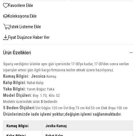
Favorilere Ekle
Koleksiyona Ekle
İstek Listeme Ekle
Fiyat Düşünce Haber Ver
Ürün Özellikleri
Sipariş verdiğiniz ürünler aynı gün içerisinde 17:00’ye kadar, 17:00’den sonra verilen
siparişler ertesi gün ilgili kargo firmasına teslim etmek üzere hazırlıyoruz.
Kumaş Bilgisi: Jessica
Kumaş
Kalıp Bilgisi:
Rahat Kalıp
Yaka Bilgisi:
Yarım Boğaz Yaka
Model Ölçüleri:
Boy: 1.70, Kilo: 52
Modelin üzerindeki ürün
S
bedendir.
S Beden Ölçüleri:
Üst Göğüs:120 cm Üst Boy:73 cm Kol:53 cm Etek Boyu:103 cm
Ürünlerimizde iade işlemi yoktur;değişim işlemi sağlanmaktadır.
Kumaş Bilgisi
Jesika Kumaş
Kalıp Bilgisi
Rahat Kalıp