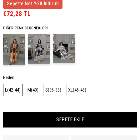
Sepette Net %20 İndirim
€72,28 TL
DIĞER RENK SEÇENEKLERI
Beden
L(42-44)
M(40)
S(36-38)
XL(46-48)