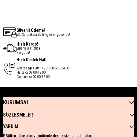
€30,11
€82,14
Güvenli Ödeme!
SSL Sertifikası ile Bilgilerin güvende!
Hızlı Kargo!
Siparişin Hızlıca
Kargoda!
Hızlı Destek Hattı
WhatsApp Hattı: +90 538 668 34 86
Haftaiçi 09:00-18:00
Cumartesi 09:00-13:00
KURUMSAL
SÖZLEŞMELER
YARDIM
E-Bülten'e üye olun ve indirimlerden ilk siz haberdar olun!