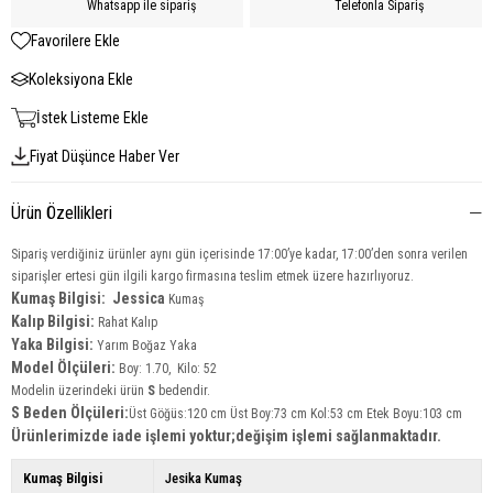
Whatsapp ile sipariş
Telefonla Sipariş
Favorilere Ekle
Koleksiyona Ekle
İstek Listeme Ekle
Fiyat Düşünce Haber Ver
Ürün Özellikleri
Sipariş verdiğiniz ürünler aynı gün içerisinde 17:00’ye kadar, 17:00’den sonra verilen
siparişler ertesi gün ilgili kargo firmasına teslim etmek üzere hazırlıyoruz.
Kumaş Bilgisi: Jessica
Kumaş
Kalıp Bilgisi:
Rahat Kalıp
Yaka Bilgisi:
Yarım Boğaz Yaka
Model Ölçüleri:
Boy: 1.70, Kilo: 52
Modelin üzerindeki ürün
S
bedendir.
S Beden Ölçüleri:
Üst Göğüs:120 cm Üst Boy:73 cm Kol:53 cm Etek Boyu:103 cm
Ürünlerimizde iade işlemi yoktur;değişim işlemi sağlanmaktadır.
Kumaş Bilgisi
Jesika Kumaş