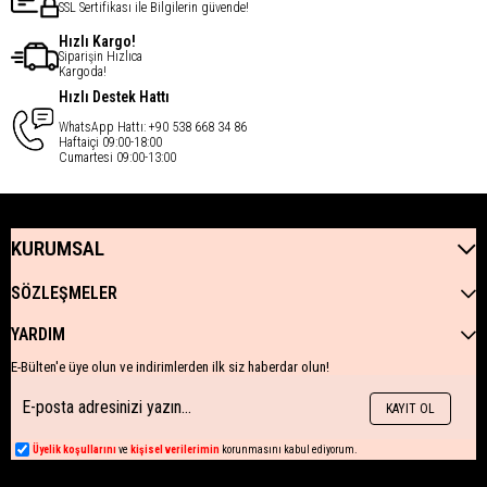
SSL Sertifikası ile Bilgilerin güvende!
Hızlı Kargo!
Siparişin Hızlıca
Kargoda!
Hızlı Destek Hattı
WhatsApp Hattı: +90 538 668 34 86
Haftaiçi 09:00-18:00
Cumartesi 09:00-13:00
KURUMSAL
SÖZLEŞMELER
YARDIM
E-Bülten'e üye olun ve indirimlerden ilk siz haberdar olun!
KAYIT OL
Üyelik koşullarını
ve
kişisel verilerimin
korunmasını kabul ediyorum.