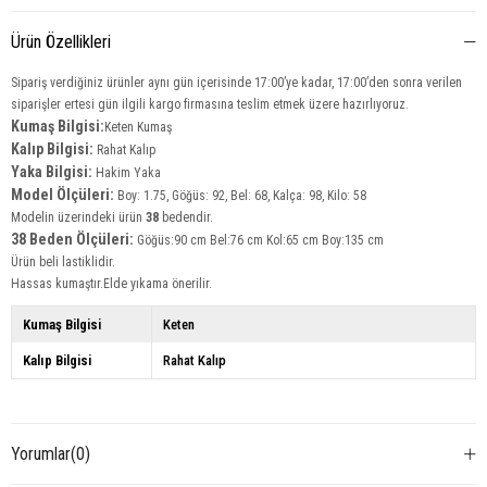
Ürün Özellikleri
Sipariş verdiğiniz ürünler aynı gün içerisinde 17:00’ye kadar, 17:00’den sonra verilen
siparişler ertesi gün ilgili kargo firmasına teslim etmek üzere hazırlıyoruz.
Kumaş Bilgisi:
Keten Kumaş
Kalıp Bilgisi:
Rahat Kalıp
Yaka Bilgisi:
Hakim Yaka
Model Ölçüleri:
Boy: 1.75, Göğüs: 92, Bel: 68, Kalça: 98, Kilo: 58
Modelin üzerindeki ürün
38
bedendir.
38 Beden Ölçüleri:
Göğüs:90 cm Bel:76 cm Kol:65 cm Boy:135 cm
Ürün beli lastiklidir.
Hassas kumaştır.Elde yıkama önerilir.
Kumaş Bilgisi
Keten
Kalıp Bilgisi
Rahat Kalıp
Yorumlar
(0)