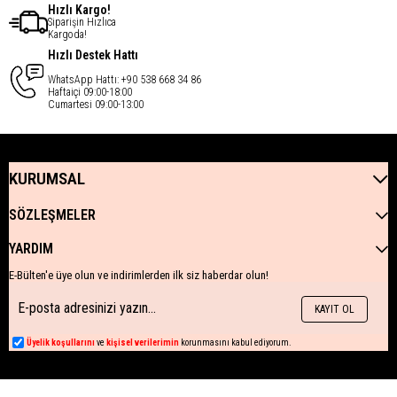
Hızlı Kargo!
Siparişin Hızlıca
Kargoda!
Hızlı Destek Hattı
WhatsApp Hattı: +90 538 668 34 86
Haftaiçi 09:00-18:00
Cumartesi 09:00-13:00
KURUMSAL
SÖZLEŞMELER
YARDIM
E-Bülten'e üye olun ve indirimlerden ilk siz haberdar olun!
KAYIT OL
Üyelik koşullarını
ve
kişisel verilerimin
korunmasını kabul ediyorum.