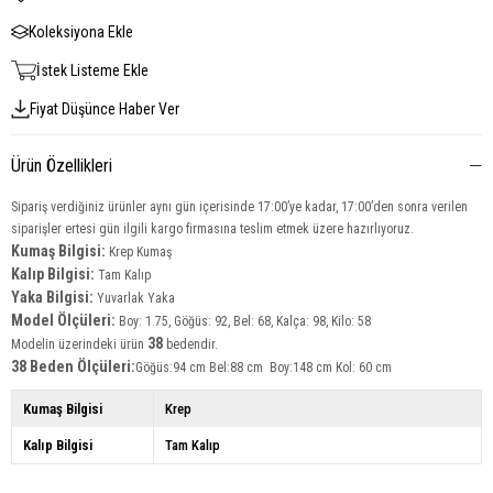
Koleksiyona Ekle
İstek Listeme Ekle
Fiyat Düşünce Haber Ver
Ürün Özellikleri
Sipariş verdiğiniz ürünler aynı gün içerisinde 17:00’ye kadar, 17:00’den sonra verilen
siparişler ertesi gün ilgili kargo firmasına teslim etmek üzere hazırlıyoruz.
Kumaş Bilgisi:
Krep Kumaş
Kalıp Bilgisi:
Tam Kalıp
Yaka Bilgisi:
Yuvarlak Yaka
Model Ölçüleri:
Boy: 1.75, Göğüs: 92, Bel: 68, Kalça: 98, Kilo: 58
38
Modelin üzerindeki ürün
bedendir.
38 Beden Ölçüleri:
Göğüs:94 cm Bel:88 cm
Boy:148 cm Kol: 60 cm
Kumaş Bilgisi
Krep
Kalıp Bilgisi
Tam Kalıp