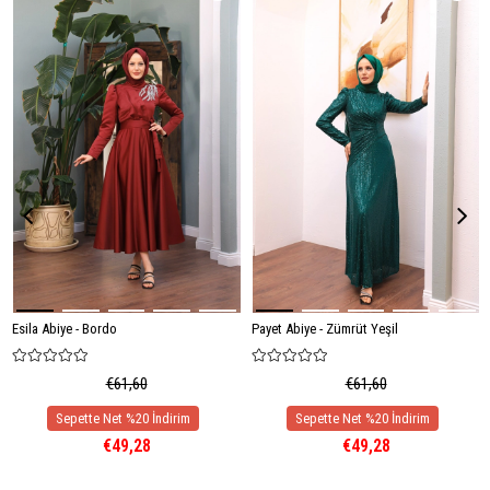
Esila Abiye - Bordo
Payet Abiye - Zümrüt Yeşil
€61,60
€61,60
€49,28
€49,28