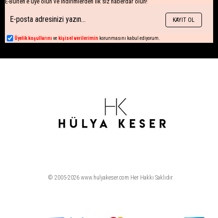
E-Bülten'e üye olun ve indirimlerden ilk siz haberdar olun!
KAYIT OL
Üyelik koşullarını
ve
kişisel verilerimin
korunmasını kabul ediyorum.
© 2005-2026 www.hulyakeser.com Her Hakkı Saklıdır.