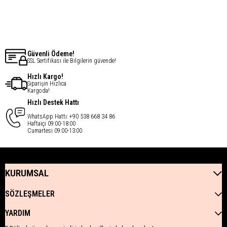
€13,14
€13,14
Güvenli Ödeme!
SSL Sertifikası ile Bilgilerin güvende!
Hızlı Kargo!
Siparişin Hızlıca
Kargoda!
Hızlı Destek Hattı
WhatsApp Hattı: +90 538 668 34 86
Haftaiçi 09:00-18:00
Cumartesi 09:00-13:00
KURUMSAL
SÖZLEŞMELER
YARDIM