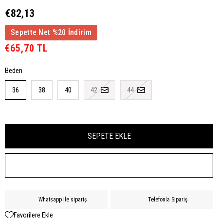
€82,13
Sepette Net %20 İndirim
€65,70 TL
Beden
36
38
40
42
44
TÜM KOMBINI SATIN AL
Whatsapp ile sipariş
Telefonla Sipariş
Favorilere Ekle