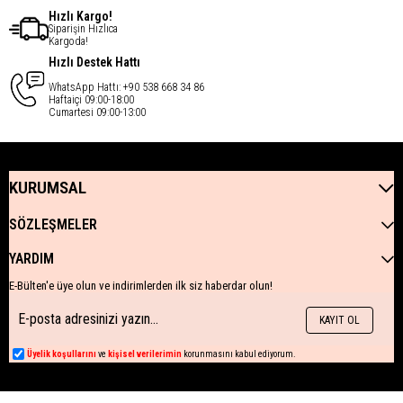
Hızlı Kargo!
Siparişin Hızlıca
Kargoda!
Hızlı Destek Hattı
WhatsApp Hattı: +90 538 668 34 86
Haftaiçi 09:00-18:00
Cumartesi 09:00-13:00
KURUMSAL
SÖZLEŞMELER
YARDIM
E-Bülten'e üye olun ve indirimlerden ilk siz haberdar olun!
KAYIT OL
Üyelik koşullarını
ve
kişisel verilerimin
korunmasını kabul ediyorum.