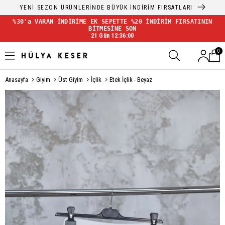
YENİ SEZON ÜRÜNLERİNDE BÜYÜK İNDİRİM FIRSATLARI
%30'a VARAN İNDİRİME EK SEPETTE %20 İNDİRİM FIRSATININ
BİTMESİNE SON
21 Gün 12:35:59
0
Anasayfa
Giyim
Üst Giyim
İçlik
Etek İçlik - Beyaz