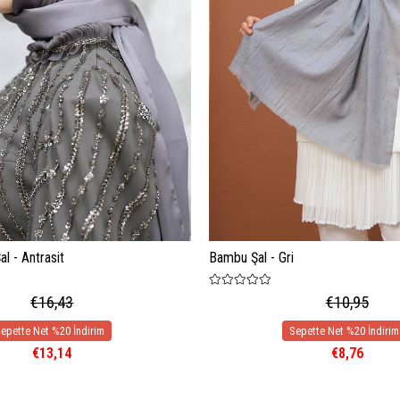
l - Antrasit
Bambu Şal - Gri
€16,43
€10,95
€13,14
€8,76