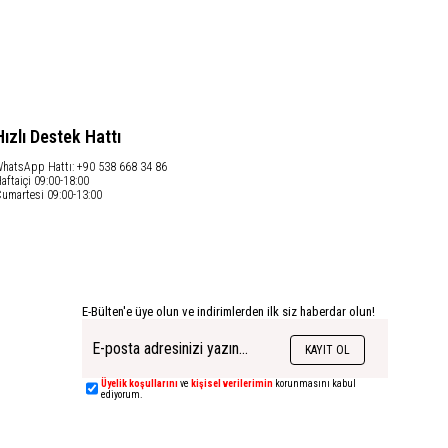
Hızlı Destek Hattı
hatsApp Hattı: +90 538 668 34 86
aftaiçi 09:00-18:00
umartesi 09:00-13:00
E-Bülten'e üye olun ve indirimlerden ilk siz haberdar olun!
KAYIT OL
Üyelik koşullarını
ve
kişisel verilerimin
korunmasını kabul
ediyorum.