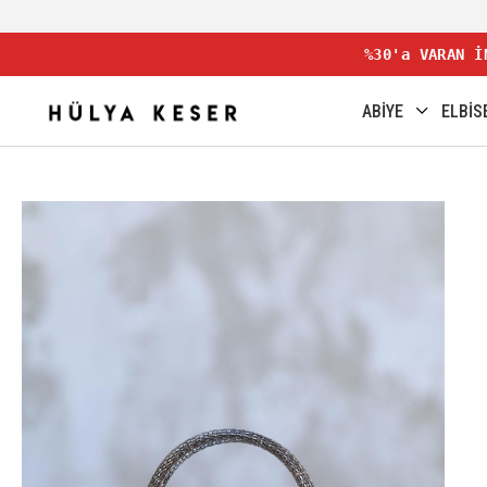
%30'a VARAN İ
ABİYE
ELBİS