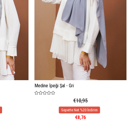
Medine İpeği Şal - Gri
€10,95
€8,76