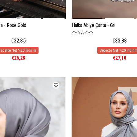
Halka Abiye Çanta - Gri
ta - Rose Gold
€33,88
€32,85
€27,10
€26,28