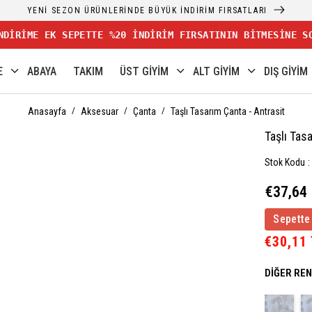
YENİ SEZON ÜRÜNLERİNDE BÜYÜK İNDİRİM FIRSATLARI
NDİRİME EK SEPETTE %20 İNDİRİM FIRSATININ BİTMESİNE S
E
ABAYA
TAKIM
ÜST GİYİM
ALT GİYİM
DIŞ GİYİM
Anasayfa
Aksesuar
Çanta
Taşlı Tasarım Çanta - Antrasit
Taşlı Tas
Stok Kodu
€37,64
Sepette
€30,11
DIĞER RE