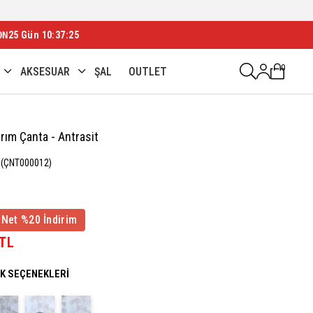
ON
25 Gün 10:37:24
0
AKSESUAR
ŞAL
OUTLET
arım Çanta - Antrasit
(ÇNT000012)
 Net %20 İndirim
 TL
NK SEÇENEKLERI