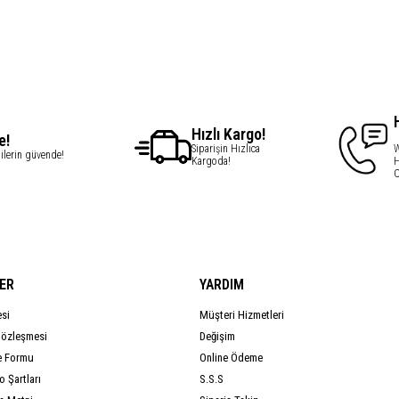
Hızlı Kargo!
e!
Siparişin Hızlıca
W
gilerin güvende!
Kargoda!
H
C
ER
YARDIM
esi
Müşteri Hizmetleri
Sözleşmesi
Değişim
e Formu
Online Ödeme
 Şartları
S.S.S