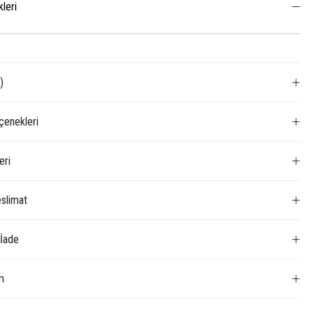
kleri
)
enekleri
eri
slimat
 İade
m