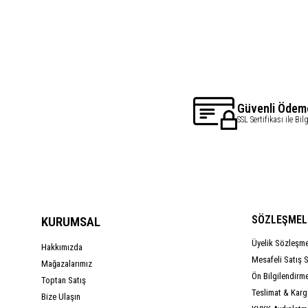
Güvenli Ödem
SSL Sertifikası ile Bil
SÖZLEŞMEL
KURUMSAL
Üyelik Sözleşm
Hakkımızda
Mesafeli Satış 
Mağazalarımız
Ön Bilgilendirm
Toptan Satış
Teslimat & Kargo
Bize Ulaşın