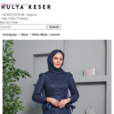
English - EUR
+90 850 259 34 86
- Support
Help
Order Tracking
My Cart
0
Item
Homepage
Abiye
Nihan Abiye - Lacivert