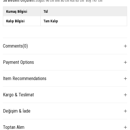
38 Beden Ölçüleri:
Göğüs:96 cm Bel:80 cm Kol:63 cm Boy:147 cm
Kumaş Bilgisi
Tül
Kalıp Bilgisi
Tam Kalıp
Comments
(0)
Payment Options
Item Recommendations
Kargo & Teslimat
Değişim & İade
Toptan Alım