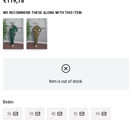
€119,78
WE RECOMMEND THESE ALONG WITH THIS ITEM.
Item is out of stock.
Beden
36
38
40
42
44