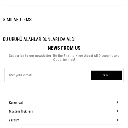
SIMILAR ITEMS
BU ÜRÜNÜ ALANLAR BUNLARI DA ALDI
NEWS FROM US
Subscribe to our newsletter! Be the First to Know About All Discounts and
Opportunities!
SEND
Kurumsal
Müşteri İlişkileri
Yardım
Hülya Keser