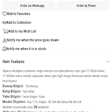
Order via Whatsapp
Order by Phone
Add to Favorites
Add to Collection
Add to my Wish List
Notify me when the price goes down
Notify me when it is in stock
Item Features
Sipariş verdiğiniz ürünlerin stoğu mevcut ise siparişlerinizi aynı gün 17:00’ye kadar,
17:00’den sonra verilen siparişler ertesi gün ilgili kargo firmasına teslim etmek üzere
hazırlıyoruz.
Kumaş Bilgisi:
Tül Kumaş
Kalıp Bilgisi:
Tam Kalıp
Yaka Bilgisi:
Yarım Boğaz Yaka
Model Ölçüleri:
Boy:1.75, Göğüs: 92, Bel:68, Kalça:98, Kilo:58
38
Modelin üzerindeki ürün
bedendir.