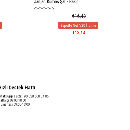
Janjan Kumaş Şal - Bakır
€16,43
€13,14
Hızlı Destek Hattı
hatsApp Hattı: +90 538 668 34 86
aftaiçi 09:00-18:00
umartesi 09:00-13:00