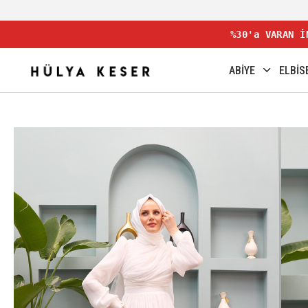
%30'a VARAN İ
ABİYE
ELBİS