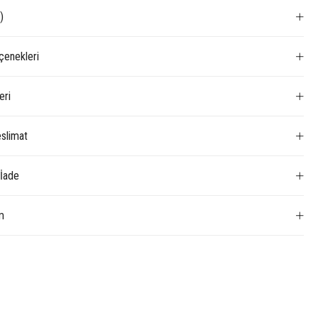
)
enekleri
eri
slimat
 İade
m