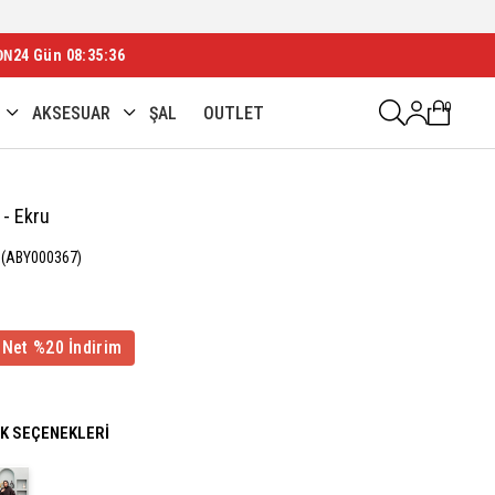
ON
24 Gün 08:35:34
0
AKSESUAR
ŞAL
OUTLET
 - Ekru
(ABY000367)
 Net %20 İndirim
NK SEÇENEKLERI