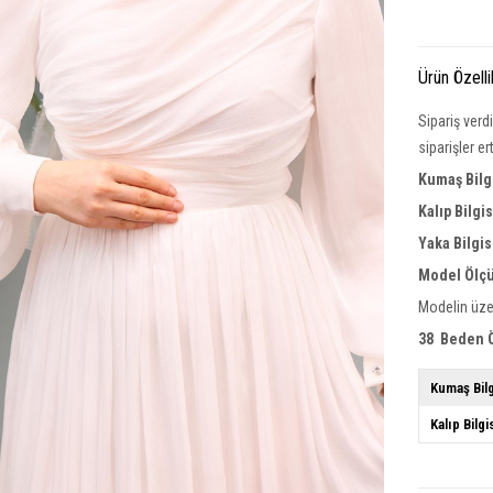
Ürün Özelli
Sipariş verd
siparişler e
Kumaş Bilg
Kalıp Bilgi
Yaka
Bilgis
Model Ölçü
Modelin üze
38 Beden Ö
Kumaş Bilg
Kalıp Bilgi