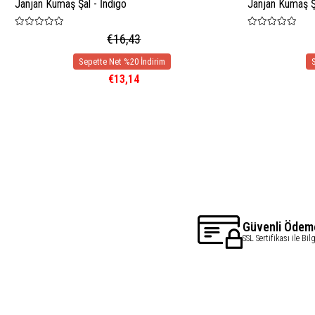
Janjan Kumaş Şal - İndigo
Janjan Kumaş Şa
€16,43
€13,14
Güvenli Ödem
SSL Sertifikası ile Bil