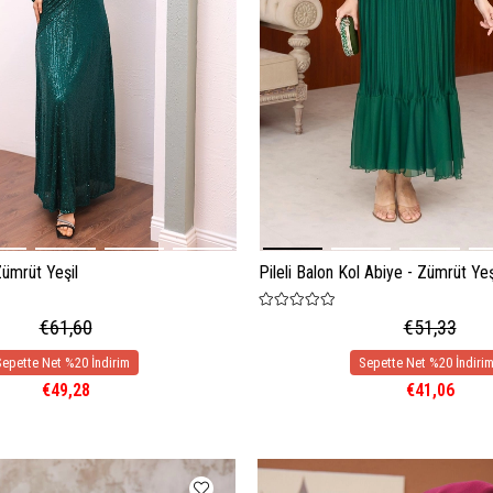
Zümrüt Yeşil
Pileli Balon Kol Abiye - Zümrüt Yeş
€61,60
€51,33
€49,28
€41,06