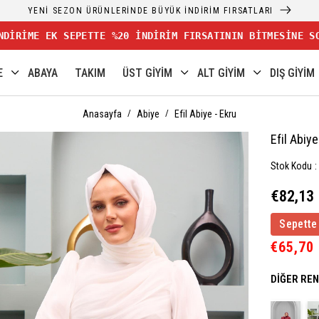
YENİ SEZON ÜRÜNLERİNDE BÜYÜK İNDİRİM FIRSATLARI
NDİRİME EK SEPETTE %20 İNDİRİM FIRSATININ BİTMESİNE S
E
ABAYA
TAKIM
ÜST GİYİM
ALT GİYİM
DIŞ GİYİM
Anasayfa
Abiye
Efil Abiye - Ekru
Efil Abiye
Stok Kodu
€82,13
Sepette
€65,70
DIĞER RE