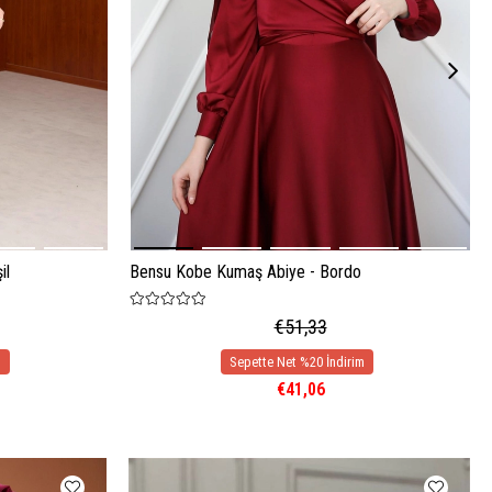
il
Bensu Kobe Kumaş Abiye - Bordo
€51,33
€41,06