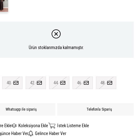
Ürün stoklarımızda kalmamıştır.
40
42
44
46
48
Whatsapp ile sipariş
Telefonla Sipariş
re Ekle
Koleksiyona Ekle
İstek Listeme Ekle
üşünce Haber Ver
Gelince Haber Ver