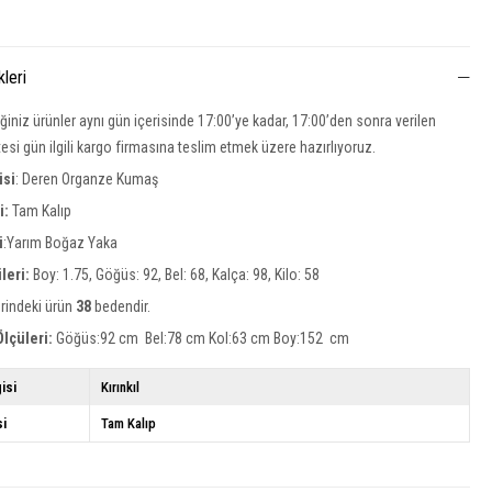
kleri
iğiniz ürünler aynı gün içerisinde 17:00’ye kadar, 17:00’den sonra verilen
rtesi gün ilgili kargo firmasına teslim etmek üzere hazırlıyoruz.
isi
:
Deren Organze Kumaş
si:
Tam Kalıp
i
:Yarım Boğaz Yaka
leri:
Boy: 1.75, Göğüs: 92, Bel: 68, Kalça: 98, Kilo: 58
rindeki ürün
38
bedendir.
lçüleri:
Göğüs:92 cm Bel:78 cm Kol:63 cm Boy:152 cm
isi
Kırınkıl
si
Tam Kalıp