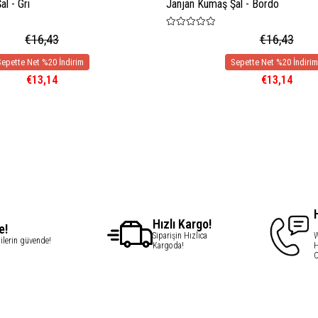
l - Gri
Janjan Kumaş Şal - Bordo
€16,43
€16,43
€13,14
€13,14
Hızlı Kargo!
e!
Siparişin Hızlıca
W
gilerin güvende!
Kargoda!
H
C